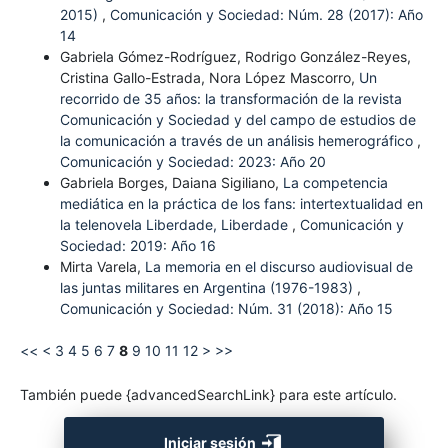
2015)
,
Comunicación y Sociedad: Núm. 28 (2017): Año
14
Gabriela Gómez-Rodríguez, Rodrigo González-Reyes,
Cristina Gallo-Estrada, Nora López Mascorro,
Un
recorrido de 35 años: la transformación de la revista
Comunicación y Sociedad y del campo de estudios de
la comunicación a través de un análisis hemerográfico
,
Comunicación y Sociedad: 2023: Año 20
Gabriela Borges, Daiana Sigiliano,
La competencia
mediática en la práctica de los fans: intertextualidad en
la telenovela Liberdade, Liberdade
,
Comunicación y
Sociedad: 2019: Año 16
Mirta Varela,
La memoria en el discurso audiovisual de
las juntas militares en Argentina (1976-1983)
,
Comunicación y Sociedad: Núm. 31 (2018): Año 15
<<
<
3
4
5
6
7
8
9
10
11
12
>
>>
También puede {advancedSearchLink} para este artículo.
Iniciar sesión