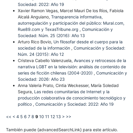
Sociedad: 2022: Año 19
Xavier Ramon Vegas, Marcel Mauri De los Ríos, Fabiola
Alcalá Anguiano,
Transparencia informativa,
autorregulación y participación del público: Mural.com,
Rue89.com y TexasTribune.org
,
Comunicación y
Sociedad: Núm. 25 (2016): Año 13
Arturo Rico Bovio,
Un filosofar desde el cuerpo para la
sociedad de la información
,
Comunicación y Sociedad:
Núm. 24 (2015): Año 12
Cristeva Cabello Valenzuela,
Avances y retrocesos de la
narrativa LGBT en la televisión: análisis de contenido de
series de ficción chilenas (2004-2020)
,
Comunicación y
Sociedad: 2026: Año 23
Anna Valeria Prato, Cintia Weckesser, María Soledad
Segura,
Las redes comunitarias de Internet y la
producción colaborativa de conocimiento tecnológico y
político
,
Comunicación y Sociedad: 2022: Año 19
<<
<
4
5
6
7
8
9
10
11
12
13
>
>>
También puede {advancedSearchLink} para este artículo.