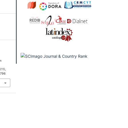
ón
6
(11),
1796