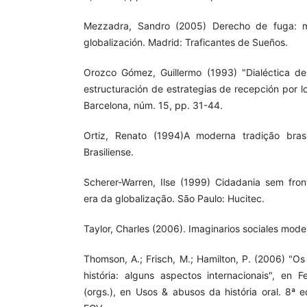
Mezzadra, Sandro (2005) Derecho de fuga: mi
globalización. Madrid: Traficantes de Sueños.
Orozco Gómez, Guillermo (1993) "Dialéctica de 
estructuración de estrategias de recepción por los
Barcelona, núm. 15, pp. 31-44.
Ortiz, Renato (1994)A moderna tradição brasi
Brasiliense.
Scherer-Warren, Ilse (1999) Cidadania sem front
era da globalização. São Paulo: Hucitec.
Taylor, Charles (2006). Imaginarios sociales mode
Thomson, A.; Frisch, M.; Hamilton, P. (2006) "O
história: alguns aspectos internacionais", en F
(orgs.), en Usos & abusos da história oral. 8ª e