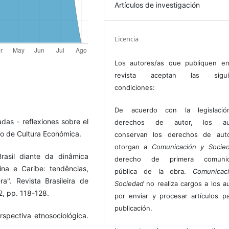
Artículos de investigación
Licencia
Los autores/as que publiquen en
revista aceptan las sigui
condiciones:
De acuerdo con la legislaci
as - reflexiones sobre el
derechos de autor, los au
do de Cultura Económica.
conservan los derechos de auto
otorgan a
Comunicación y Socie
rasil diante da dinâmica
derecho de primera comunic
ina e Caribe: tendências,
pública de la obra.
Comunicac
". Revista Brasileira de
Sociedad
no realiza cargos a los a
 2, pp. 118-128.
por enviar y procesar artículos p
publicación.
rspectiva etnosociológica.