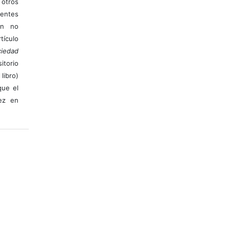
otros
ientes
ión no
ículo
iedad
itorio
libro)
que el
vez en