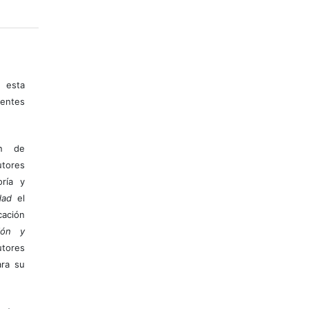
 esta
entes
ón de
tores
ría y
dad
el
ación
ión y
utores
ara su