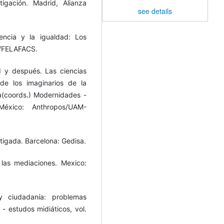
igación. Madrid, Alianza
see details
encia y la igualdad: Los
a/FELAFACS.
d y después. Las ciencias
de los imaginarios de la
ta(coords.) Modernidades -
/México: Anthropos/UAM-
tigada. Barcelona: Gedisa.
las mediaciones. Mexico:
y ciudadanía: problemas
s - estudos midiáticos, vol.