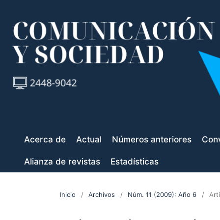
Acerca de
Actual
Números anteriores
Conv
Alianza de revistas
Estadísticas
Inicio
/
Archivos
/
Núm. 11 (2009): Año 6
/
Art