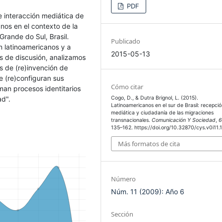
PDF
e interacción mediática de
nos en el contexto de la
Grande do Sul, Brasil.
Publicado
n latinoamericanos y a
2015-05-13
os de discusión, analizamos
s de (re)invención de
 (re)configuran sus
Cómo citar
man procesos identitarios
ad".
Cogo, D., & Dutra Brignol, L. (2015).
Latinoamericanos en el sur de Brasil: recepci
mediática y ciudadanía de las migraciones
transnacionales.
Comunicación Y Sociedad
,
135–162. https://doi.org/10.32870/cys.v0i11.
Más formatos de cita
Número
Núm. 11 (2009): Año 6
Sección