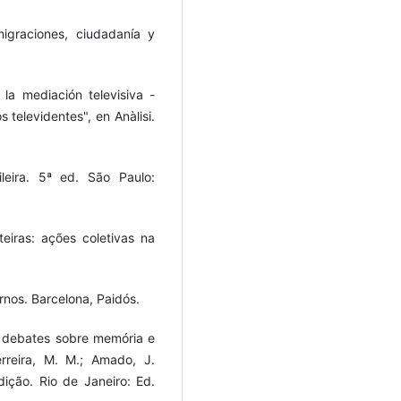
graciones, ciudadanía y
la mediación televisiva -
 televidentes", en Anàlisi.
leira. 5ª ed. São Paulo:
eiras: ações coletivas na
rnos. Barcelona, Paidós.
s debates sobre memória e
erreira, M. M.; Amado, J.
dição. Rio de Janeiro: Ed.