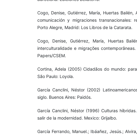
Cogo, Denise, Gutiérrez, María, Huertas Bailén
comunicación y migraciones transnacionales: r
Porto Alegre, Madrid: Los Libros de la Catarata.
Cogo, Denise, Gutiérrez, María, Huertas Bail
interculturalidade e migrações contemporâneas. R
Papers/CSEM.
Cortina, Adela (2005) Cidadãos do mundo: para
São Paulo: Loyola.
García Canclini, Néstor (2002) Latinoamerican
siglo. Buenos Aires: Paidós.
García Canclini, Néstor (1996) Culturas híbridas
salir de la modernidad. Mexico: Grijalbo.
García Ferrando, Manuel.; Ibáañez, Jesús.; Alvira,