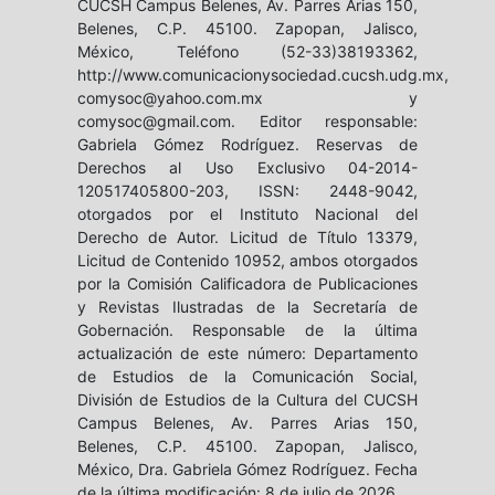
CUCSH Campus Belenes, Av. Parres Arias 150,
Belenes, C.P. 45100. Zapopan, Jalisco,
México, Teléfono (52-33)38193362,
http://www.comunicacionysociedad.cucsh.udg.mx,
comysoc@yahoo.com.mx y
comysoc@gmail.com. Editor responsable:
Gabriela Gómez Rodríguez. Reservas de
Derechos al Uso Exclusivo 04-2014-
120517405800-203, ISSN: 2448-9042,
otorgados por el Instituto Nacional del
Derecho de Autor. Licitud de Título 13379,
Licitud de Contenido 10952, ambos otorgados
por la Comisión Calificadora de Publicaciones
y Revistas Ilustradas de la Secretaría de
Gobernación. Responsable de la última
actualización de este número: Departamento
de Estudios de la Comunicación Social,
División de Estudios de la Cultura del CUCSH
Campus Belenes, Av. Parres Arias 150,
Belenes, C.P. 45100. Zapopan, Jalisco,
México, Dra. Gabriela Gómez Rodríguez. Fecha
de la última modificación: 8 de julio de 2026.