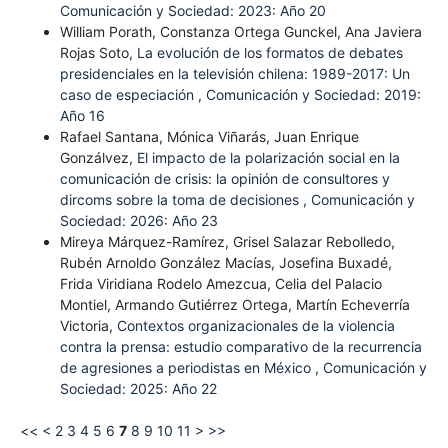
Comunicación y Sociedad: 2023: Año 20
William Porath, Constanza Ortega Gunckel, Ana Javiera
Rojas Soto,
La evolución de los formatos de debates
presidenciales en la televisión chilena: 1989-2017: Un
caso de especiación
,
Comunicación y Sociedad: 2019:
Año 16
Rafael Santana, Mónica Viñarás, Juan Enrique
Gonzálvez,
El impacto de la polarización social en la
comunicación de crisis: la opinión de consultores y
dircoms sobre la toma de decisiones
,
Comunicación y
Sociedad: 2026: Año 23
Mireya Márquez-Ramírez, Grisel Salazar Rebolledo,
Rubén Arnoldo González Macías, Josefina Buxadé,
Frida Viridiana Rodelo Amezcua, Celia del Palacio
Montiel, Armando Gutiérrez Ortega, Martín Echeverría
Victoria,
Contextos organizacionales de la violencia
contra la prensa: estudio comparativo de la recurrencia
de agresiones a periodistas en México
,
Comunicación y
Sociedad: 2025: Año 22
<<
<
2
3
4
5
6
7
8
9
10
11
>
>>