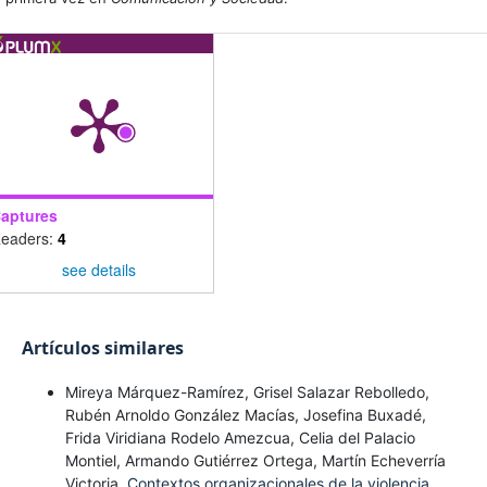
aptures
eaders:
4
see details
Artículos similares
Mireya Márquez-Ramírez, Grisel Salazar Rebolledo,
Rubén Arnoldo González Macías, Josefina Buxadé,
Frida Viridiana Rodelo Amezcua, Celia del Palacio
Montiel, Armando Gutiérrez Ortega, Martín Echeverría
Victoria,
Contextos organizacionales de la violencia