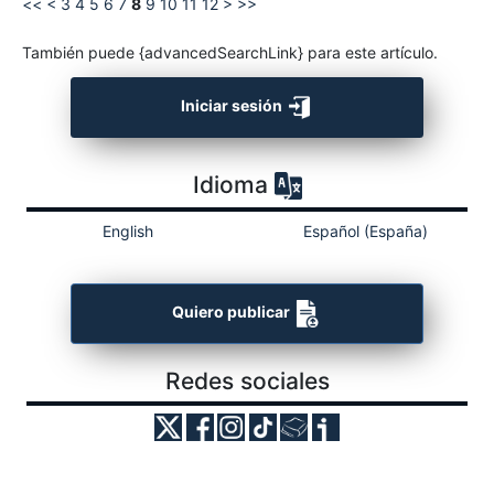
<<
<
3
4
5
6
7
8
9
10
11
12
>
>>
También puede {advancedSearchLink} para este artículo.
Iniciar sesión
Idioma
English
Español (España)
Quiero publicar
Redes sociales