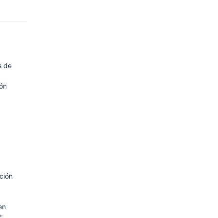
s de
ión
ción
en
: