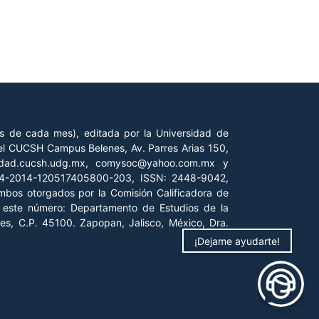
es de cada mes), editada por la Universidad de
 del CUCSH Campus Belenes, Av. Parres Arias 150,
iedad.cucsh.udg.mx, comysoc@yahoo.com.mx y
 04-2014-120517405800-203, ISSN: 2448-9042,
ambos otorgados por la Comisión Calificadora de
de este número: Departamento de Estudios de la
es, C.P. 45100. Zapopan, Jalisco, México, Dra.
¡Dejame ayudarte!