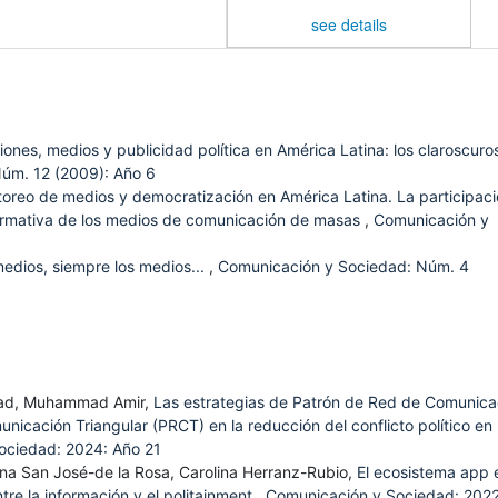
see details
iones, medios y publicidad política en América Latina: los claroscuro
úm. 12 (2009): Año 6
oreo de medios y democratización en América Latina. La participac
nformativa de los medios de comunicación de masas
,
Comunicación y
edios, siempre los medios...
,
Comunicación y Sociedad: Núm. 4
ad, Muhammad Amir,
Las estrategias de Patrón de Red de Comunica
icación Triangular (PRCT) en la reducción del conflicto político en
ociedad: 2024: Año 21
stina San José-de la Rosa, Carolina Herranz-Rubio,
El ecosistema app 
re la información y el politainment
,
Comunicación y Sociedad: 2022