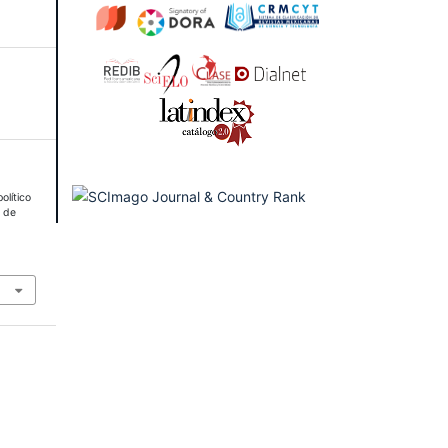
olítico
0 de