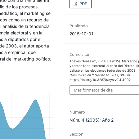
dado como la herramienta
PDF
llo de los procesos
ediático, el marketing se
íticos como un recurso de
Publicado
l análisis de la tendencia
ncia electoral y en la
2015-10-01
os a diputados por el
 de 2003, el autor aporta
ncia empírica, que
Cómo citar
al del marketing político.
Aceves González, F. de J. (2015). Marketing p
y rentabilidad electoral: el caso del Distrito 1
Jalisco en las elecciones federales de 2003.
Comunicación Y Sociedad
,
2
(4), 39–66.
https://doi.org/10.32870/cys.v0i4.4092
Más formatos de cita
Número
Núm. 4 (2005): Año 2
Sección