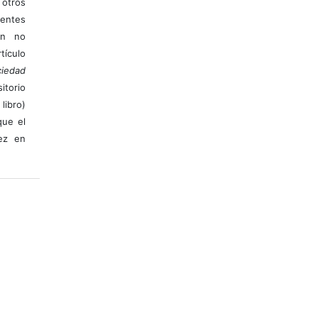
otros
ientes
ión no
ículo
iedad
itorio
libro)
que el
vez en