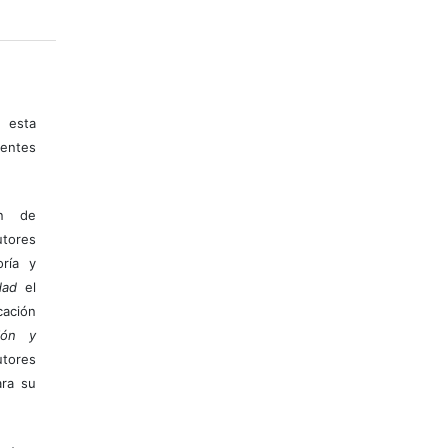
 esta
entes
ón de
tores
ría y
dad
el
ación
ión y
utores
ara su