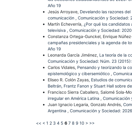
Año 19
Jesús Arroyave,
Develando las razones del 
comunicación
,
Comunicación y Sociedad: 
Martín Echeverría,
¿Por qué los candidatos 
televisiva
,
Comunicación y Sociedad: 2020
Constanza Ortega-Gunckel, Enrique Núñez-
campañas presidenciales y la agenda de l
Año 19
Leonarda García Jiménez,
La teoría de la 
Comunicación y Sociedad: Núm. 23 (2015):
Carlos Vidales,
Pensando y teorizando la com
epistemológico y cibersemiótico
,
Comunica
Eliseo R. Colón Zayas,
Estudios de comunica
Beltrán, Frantz Fanon y Stuart Hall sobre de
Francisco Sierra Caballero, Salomé Sola-Mo
irregular en América Latina
,
Comunicación 
Juan Ignacio Legaria, Gonzalo Andrés,
Comu
Argentina
,
Comunicación y Sociedad: 2026
<<
<
1
2
3
4
5
6
7
8
9
10
>
>>