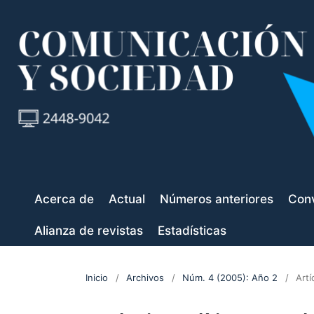
Acerca de
Actual
Números anteriores
Conv
Alianza de revistas
Estadísticas
Inicio
/
Archivos
/
Núm. 4 (2005): Año 2
/
Artí