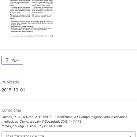
PDF
Publicado
2015-10-01
Cómo citar
Gomes, P. G., & Neto, A. F. (2015). ¡Descíframe, o.! Campo religioso versus espacios
mediáticos.
Comunicación Y Sociedad
,
2
(4), 147–173.
https://doi.org/10.32870/cys.v0i4.4098
Más formatos de cita