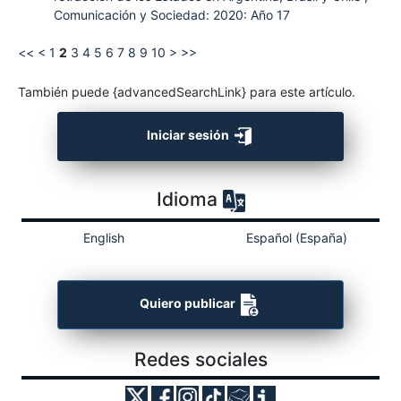
Comunicación y Sociedad: 2020: Año 17
<<
<
1
2
3
4
5
6
7
8
9
10
>
>>
También puede {advancedSearchLink} para este artículo.
Iniciar sesión
Idioma
English
Español (España)
Quiero publicar
Redes sociales