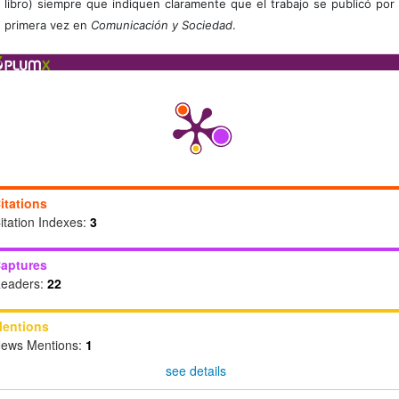
libro) siempre que indiquen claramente que el trabajo se publicó por
primera vez en
Comunicación y Sociedad
.
itations
itation Indexes:
3
aptures
eaders:
22
entions
ews Mentions:
1
see details