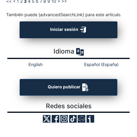
<<
<
1
2
3
4
5
6
7
8
9
10
>
>>
También puede {advancedSearchLink} para este artículo.
Iniciar sesión
Idioma
English
Español (España)
Quiero publicar
Redes sociales