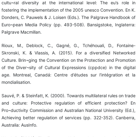
cultu¬ral diversity at the international level: The eu’s role in
fostering the implementation of the 2005 unesco Convention. En K.
Donders, C. Pauwels & J. Loisen (Eds.). The Palgrave Handbook of
Euro¬pean Media Policy (pp. 493-508). Bansigstoke, Inglaterra:
Palgrave Macmillan.
Rioux, M., Deblock, C., Gagné, G., Tchéhouali, D., Fontaine-
Skronski, K. & Vlassis, A. (2015). For a diversified Networked
Culture. Brin¬ging the Convention on the Protection and Promotion
of the Diver¬sity of Cultural Expressions (cppdce) in the digital
age. Montreal, Canadá: Centre d’études sur l’intégration et la
mondialisation.
Sauvé, P. & Steinfatt, K. (2000). Towards multilateral rules on trade
and culture: Protective regulation of efficient protection? En
Pro¬ductivity Commission and Australian National University (Ed.),
Achieving better regulation of services (pp. 322-352). Canberra,
Australia: AusInfo.