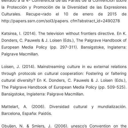
elevado a la 4ª Conferencia de las Partes de la Convención sobre
la Protección y Promoción de la Diversidad de las Expresiones
Culturales. Recupe¬rado el 10 de enero de 2015 de
http://papers.ssrn.com/sol3/papers. cfm?abstract_id=2490278
Katsirea, I. (2014). The television without frontiers directive. En K.
Donders, C. Pauwels & J. Loisen (Eds.), The Palgrave Handbook of
European Media Policy (pp. 297-311). Bansigstoke, Inglaterra:
Palgrave Macmillan.
Loisen, J. (2014). Mainstreaming culture in eu external relations
through protocols on cultural cooperation: Fostering or faltering
cultural diversity? En K. Donders, C. Pauwels & J. Loisen (Eds.),
The Palgrave Handbook of European Media Policy (pp. 509-525).
Bansigstoke, Inglaterra: Palgrave Macmillan.
Mattelart, A. (2006). Diversidad cultural y mundialización.
Barcelona, España: Paidós.
Obuljen, N. & Smiers, J. (2006). unesco’s Convention on the