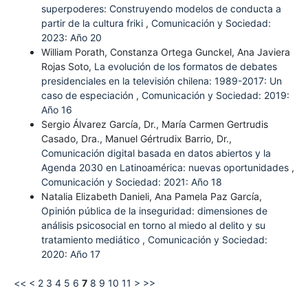
superpoderes: Construyendo modelos de conducta a
partir de la cultura friki
,
Comunicación y Sociedad:
2023: Año 20
William Porath, Constanza Ortega Gunckel, Ana Javiera
Rojas Soto,
La evolución de los formatos de debates
presidenciales en la televisión chilena: 1989-2017: Un
caso de especiación
,
Comunicación y Sociedad: 2019:
Año 16
Sergio Álvarez García, Dr., María Carmen Gertrudis
Casado, Dra., Manuel Gértrudix Barrio, Dr.,
Comunicación digital basada en datos abiertos y la
Agenda 2030 en Latinoamérica: nuevas oportunidades
,
Comunicación y Sociedad: 2021: Año 18
Natalia Elizabeth Danieli, Ana Pamela Paz García,
Opinión pública de la inseguridad: dimensiones de
análisis psicosocial en torno al miedo al delito y su
tratamiento mediático
,
Comunicación y Sociedad:
2020: Año 17
<<
<
2
3
4
5
6
7
8
9
10
11
>
>>