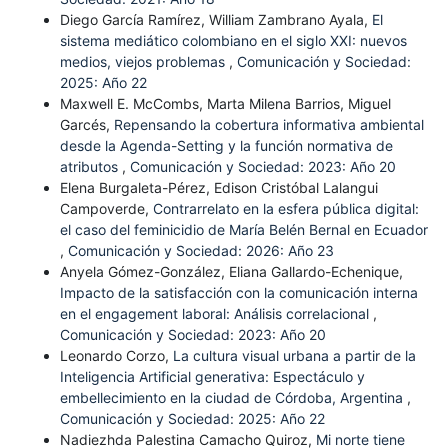
Diego García Ramírez, William Zambrano Ayala,
El
sistema mediático colombiano en el siglo XXI: nuevos
medios, viejos problemas
,
Comunicación y Sociedad:
2025: Año 22
Maxwell E. McCombs, Marta Milena Barrios, Miguel
Garcés,
Repensando la cobertura informativa ambiental
desde la Agenda-Setting y la función normativa de
atributos
,
Comunicación y Sociedad: 2023: Año 20
Elena Burgaleta-Pérez, Edison Cristóbal Lalangui
Campoverde,
Contrarrelato en la esfera pública digital:
el caso del feminicidio de María Belén Bernal en Ecuador
,
Comunicación y Sociedad: 2026: Año 23
Anyela Gómez-González, Eliana Gallardo-Echenique,
Impacto de la satisfacción con la comunicación interna
en el engagement laboral: Análisis correlacional
,
Comunicación y Sociedad: 2023: Año 20
Leonardo Corzo,
La cultura visual urbana a partir de la
Inteligencia Artificial generativa: Espectáculo y
embellecimiento en la ciudad de Córdoba, Argentina
,
Comunicación y Sociedad: 2025: Año 22
Nadiezhda Palestina Camacho Quiroz,
Mi norte tiene