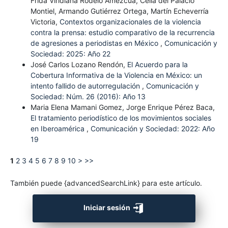
Frida Viridiana Rodelo Amezcua, Celia del Palacio
Montiel, Armando Gutiérrez Ortega, Martín Echeverría
Victoria,
Contextos organizacionales de la violencia
contra la prensa: estudio comparativo de la recurrencia
de agresiones a periodistas en México
,
Comunicación y
Sociedad: 2025: Año 22
José Carlos Lozano Rendón,
El Acuerdo para la
Cobertura Informativa de la Violencia en México: un
intento fallido de autorregulación
,
Comunicación y
Sociedad: Núm. 26 (2016): Año 13
Maria Elena Mamani Gomez, Jorge Enrique Pérez Baca,
El tratamiento periodístico de los movimientos sociales
en Iberoamérica
,
Comunicación y Sociedad: 2022: Año
19
1
2
3
4
5
6
7
8
9
10
>
>>
También puede {advancedSearchLink} para este artículo.
Iniciar sesión