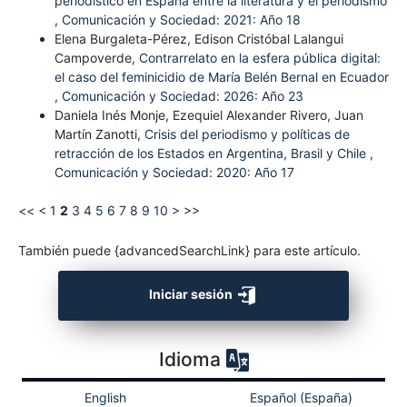
periodístico en España entre la literatura y el periodismo
,
Comunicación y Sociedad: 2021: Año 18
Elena Burgaleta-Pérez, Edison Cristóbal Lalangui
Campoverde,
Contrarrelato en la esfera pública digital:
el caso del feminicidio de María Belén Bernal en Ecuador
,
Comunicación y Sociedad: 2026: Año 23
Daniela Inés Monje, Ezequiel Alexander Rivero, Juan
Martín Zanotti,
Crisis del periodismo y políticas de
retracción de los Estados en Argentina, Brasil y Chile
,
Comunicación y Sociedad: 2020: Año 17
<<
<
1
2
3
4
5
6
7
8
9
10
>
>>
También puede {advancedSearchLink} para este artículo.
Iniciar sesión
Idioma
English
Español (España)