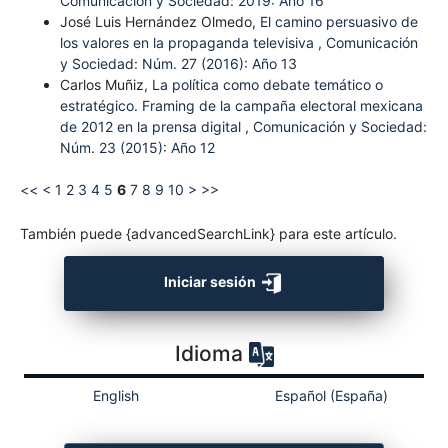
Comunicación y Sociedad: 2019: Año 16
José Luis Hernández Olmedo,
El camino persuasivo de
los valores en la propaganda televisiva
,
Comunicación
y Sociedad: Núm. 27 (2016): Año 13
Carlos Muñiz,
La política como debate temático o
estratégico. Framing de la campaña electoral mexicana
de 2012 en la prensa digital
,
Comunicación y Sociedad:
Núm. 23 (2015): Año 12
<<
<
1
2
3
4
5
6
7
8
9
10
>
>>
También puede {advancedSearchLink} para este artículo.
Iniciar sesión
Idioma
English
Español (España)