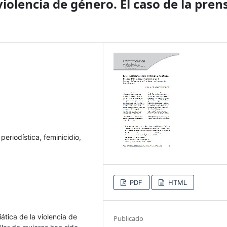
violencia de género. El caso de la pren
periodística, feminicidio,
PDF
HTML
ática de la violencia de
Publicado