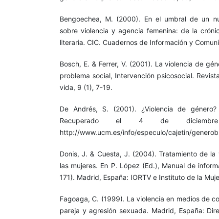
Bengoechea, M. (2000). En el umbral de un nue
sobre violencia y agencia femenina: de la cróni
literaria. CIC. Cuadernos de Información y Comuni
Bosch, E. & Ferrer, V. (2001). La violencia de gé
problema social, Intervención psicosocial. Revis
vida, 9 (1), 7-19.
De Andrés, S. (2001). ¿Violencia de género? 
Recuperado el 4 de diciem
http://www.ucm.es/info/especulo/cajetin/generob
Donis, J. & Cuesta, J. (2004). Tratamiento de la
las mujeres. En P. López (Ed.), Manual de infor
171). Madrid, España: IORTV e Instituto de la Muje
Fagoaga, C. (1999). La violencia en medios de co
pareja y agresión sexuada. Madrid, España: Dire