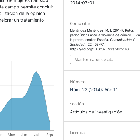
llar de mujeres han sido
2014-07-01
 de campo permite concluir
ilización de la opinión
mejorar un tratamiento
Cómo citar
Menéndez Menéndez, M. I. (2014). Retos
periodísticos ante la violencia de género. El c
la prensa local en España.
Comunicación Y
Sociedad
, (22), 53–77.
https://doi.org/10.32870/cys.v0i22.48
Más formatos de cita
Número
Núm. 22 (2014): Año 11
Sección
Artículos de investigación
Licencia