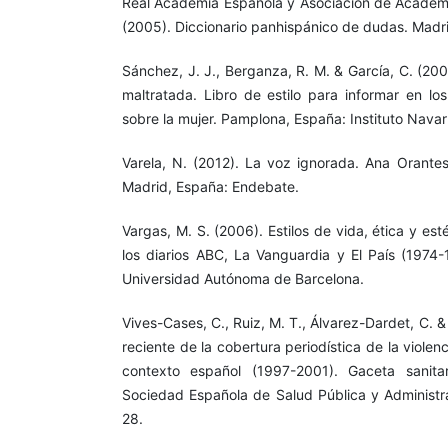
Real Academia Española y Asociación de Academ
(2005). Diccionario panhispánico de dudas. Madri
Sánchez, J. J., Berganza, R. M. & García, C. (20
maltratada. Libro de estilo para informar en l
sobre la mujer. Pamplona, España: Instituto Navarr
Varela, N. (2012). La voz ignorada. Ana Orantes
Madrid, España: Endebate.
Vargas, M. S. (2006). Estilos de vida, ética y est
los diarios ABC, La Vanguardia y El País (1974-
Universidad Autónoma de Barcelona.
Vives-Cases, C., Ruiz, M. T., Álvarez-Dardet, C. &
reciente de la cobertura periodística de la violen
contexto español (1997-2001). Gaceta sanitar
Sociedad Española de Salud Pública y Administrac
28.