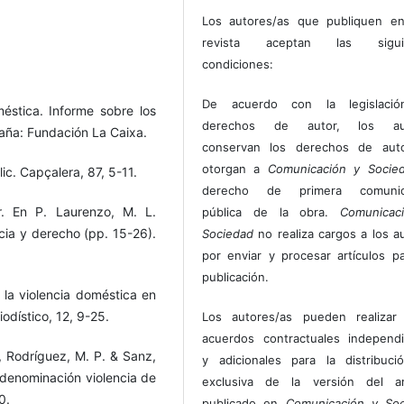
Los autores/as que publiquen en
revista aceptan las sigui
condiciones:
De acuerdo con la legislaci
méstica. Informe sobre los
derechos de autor, los au
aña: Fundación La Caixa.
conservan los derechos de auto
otorgan a
Comunicación y Socie
ic. Capçalera, 87, 5-11.
derecho de primera comunic
r. En P. Laurenzo, M. L.
pública de la obra.
Comunicac
cia y derecho (pp. 15-26).
Sociedad
no realiza cargos a los a
por enviar y procesar artículos p
publicación.
 la violencia doméstica en
odístico, 12, 9-25.
Los autores/as pueden realizar 
acuerdos contractuales independ
., Rodríguez, M. P. & Sanz,
y adicionales para la distribuc
 denominación violencia de
exclusiva de la versión del art
0.
publicado en
Comunicación y Soc