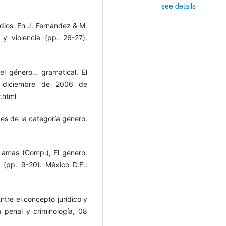
see details
medios. En J. Fernández & M.
 y violencia (pp. 26-27).
el género… gramatical. El
e diciembre de 2006 de
.html
des de la categoría género.
Lamas (Comp.), El género.
l (pp. 9-20). México D.F.:
ntre el concepto jurídico y
ia penal y criminología, 08