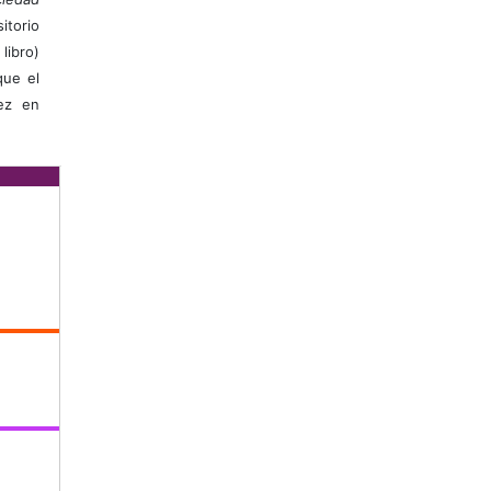
itorio
libro)
que el
vez en