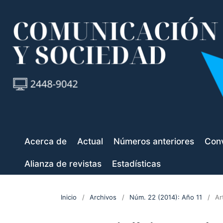
Acerca de
Actual
Números anteriores
Conv
Alianza de revistas
Estadísticas
Inicio
/
Archivos
/
Núm. 22 (2014): Año 11
/
Ar