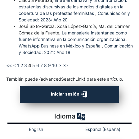
Claudia Pedraza,
Entre el carnaval y la confrontación:
estrategias discursivas de los medios digitales en la
cobertura de las protestas feministas
,
Comunicación y
Sociedad: 2023: Año 20
José Sixto-García, Xosé López-García, Ma. del Carmen
Gómez de la Fuente,
La mensajería instantánea como
fuente informativa en la comunicación organizacional:
WhatsApp Business en México y España
,
Comunicación
y Sociedad: 2021: Año 18
<<
<
1
2
3
4
5
6
7
8
9
10
>
>>
También puede {advancedSearchLink} para este artículo.
Iniciar sesión
Idioma
English
Español (España)