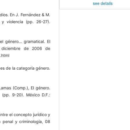
see details
medios. En J. Fernández & M.
 y violencia (pp. 26-27).
el género… gramatical. El
e diciembre de 2006 de
.html
des de la categoría género.
Lamas (Comp.), El género.
l (pp. 9-20). México D.F.:
ntre el concepto jurídico y
ia penal y criminología, 08