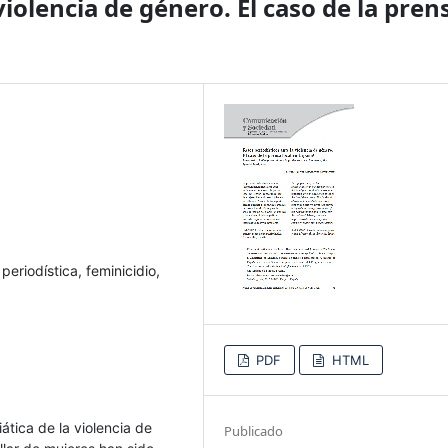
violencia de género. El caso de la pren
periodística, feminicidio,
PDF
HTML
ática de la violencia de
Publicado