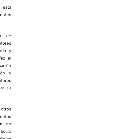
 esta
entes
ón de
tores
ría y
dad
el
ación
ión y
utores
ara su
otros
ientes
ión no
ículo
iedad