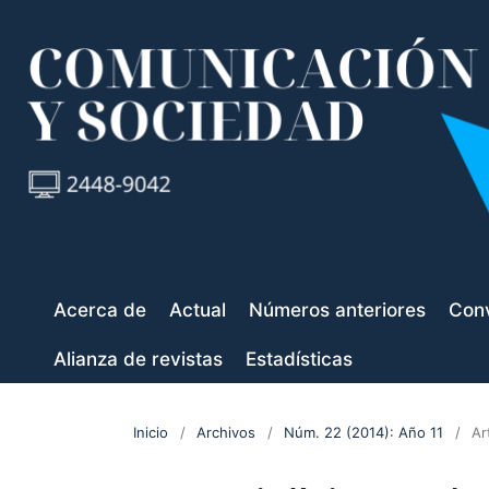
Acerca de
Actual
Números anteriores
Conv
Alianza de revistas
Estadísticas
Inicio
/
Archivos
/
Núm. 22 (2014): Año 11
/
Ar