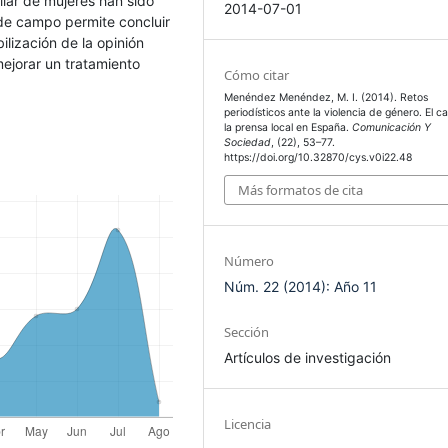
llar de mujeres han sido
2014-07-01
 de campo permite concluir
ilización de la opinión
mejorar un tratamiento
Cómo citar
Menéndez Menéndez, M. I. (2014). Retos
periodísticos ante la violencia de género. El c
la prensa local en España.
Comunicación Y
Sociedad
, (22), 53–77.
https://doi.org/10.32870/cys.v0i22.48
Más formatos de cita
Número
Núm. 22 (2014): Año 11
Sección
Artículos de investigación
Licencia