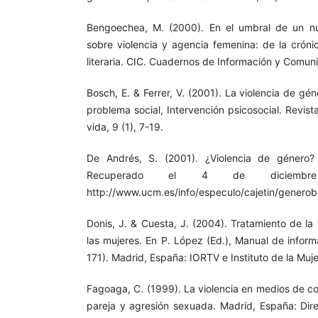
Bengoechea, M. (2000). En el umbral de un nue
sobre violencia y agencia femenina: de la cróni
literaria. CIC. Cuadernos de Información y Comuni
Bosch, E. & Ferrer, V. (2001). La violencia de gé
problema social, Intervención psicosocial. Revis
vida, 9 (1), 7-19.
De Andrés, S. (2001). ¿Violencia de género? 
Recuperado el 4 de diciem
http://www.ucm.es/info/especulo/cajetin/generob
Donis, J. & Cuesta, J. (2004). Tratamiento de la
las mujeres. En P. López (Ed.), Manual de infor
171). Madrid, España: IORTV e Instituto de la Muje
Fagoaga, C. (1999). La violencia en medios de co
pareja y agresión sexuada. Madrid, España: Dire