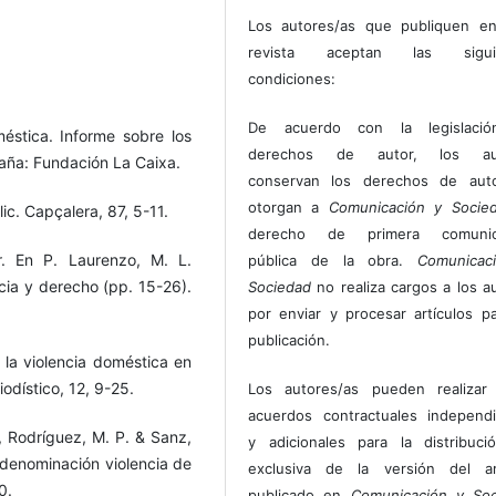
Los autores/as que publiquen en
revista aceptan las sigui
condiciones:
De acuerdo con la legislaci
méstica. Informe sobre los
derechos de autor, los au
aña: Fundación La Caixa.
conservan los derechos de auto
otorgan a
Comunicación y Socie
ic. Capçalera, 87, 5-11.
derecho de primera comunic
r. En P. Laurenzo, M. L.
pública de la obra.
Comunicac
cia y derecho (pp. 15-26).
Sociedad
no realiza cargos a los a
por enviar y procesar artículos p
publicación.
 la violencia doméstica en
odístico, 12, 9-25.
Los autores/as pueden realizar 
acuerdos contractuales independ
., Rodríguez, M. P. & Sanz,
y adicionales para la distribuc
 denominación violencia de
exclusiva de la versión del art
0.
publicado en
Comunicación y Soc