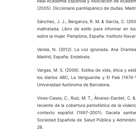
Real Academia Española y Asociación de Academ
(2005). Diccionario panhispánico de dudas. Madri
Sánchez, J. J., Berganza, R. M. & García, C. (20
maltratada. Libro de estilo para informar en l
sobre la mujer. Pamplona, España: Instituto Navarr
Varela, N. (2012). La voz ignorada. Ana Orantes
Madrid, España: Endebate.
Vargas, M. S. (2006). Estilos de vida, ética y est
los diarios ABC, La Vanguardia y El País (1974-
Universidad Autónoma de Barcelona.
Vives-Cases, C., Ruiz, M. T., Álvarez-Dardet, C. &
reciente de la cobertura periodística de la violen
contexto español (1997-2001). Gaceta sanitar
Sociedad Española de Salud Pública y Administrac
28.