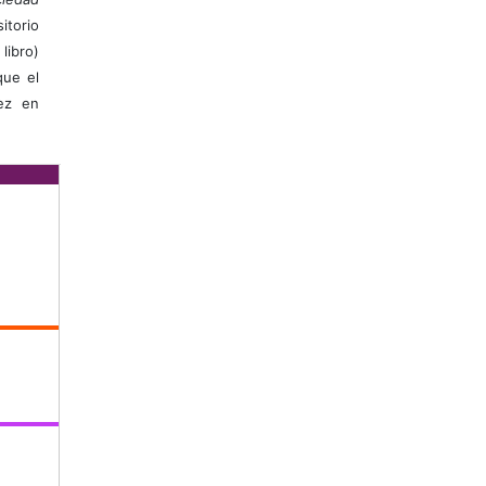
itorio
libro)
que el
vez en