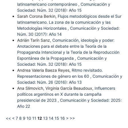
latinoamericano contemporáneo
,
Comunicación y
Sociedad: Núm. 32 (2018): Año 15
Sarah Corona Berkin,
Flujos metodológicos desde el Sur
latinoamericano. La zona de la comunicación y las
Metodologías Horizontales
,
Comunicación y Sociedad:
Núm. 30 (2017): Año 14
Adrián Tarín Sanz,
Comunicación, ideología y poder:
Anotaciones para el debate entre la Teoría de la
Propaganda Intencional y la Teoría de la Reproducción
Espontánea de la Propaganda
,
Comunicación y
Sociedad: Núm. 32 (2018): Año 15
Andrea Valeria Baeza Reyes,
Ritmo revisitado.
Representaciones de género en los 60
,
Comunicación y
Sociedad: Núm. 26 (2016): Año 13
Ana Slimovich, Virginia García Beaudoux,
Influencers
políticos argentinos en X durante la campaña
presidencial de 2023
,
Comunicación y Sociedad: 2025:
Año 22
<<
<
7
8
9
10
11
12
13
14
15
16
>
>>