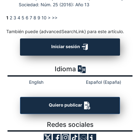
Sociedad: Núm. 25 (2016): Año 13
1
2
3
4
5
6
7
8
9
10
>
>>
También puede {advancedSearchLink} para este artículo.
Iniciar sesión
Idioma
English
Español (España)
Quiero publicar
Redes sociales