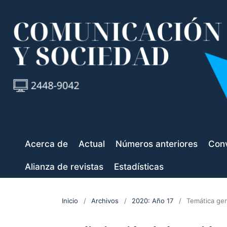
Acerca de
Actual
Números anteriores
Conv
Alianza de revistas
Estadísticas
Inicio
/
Archivos
/
2020: Año 17
/
Temática gen