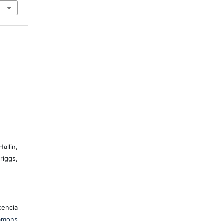
allin,
riggs,
encia
mons