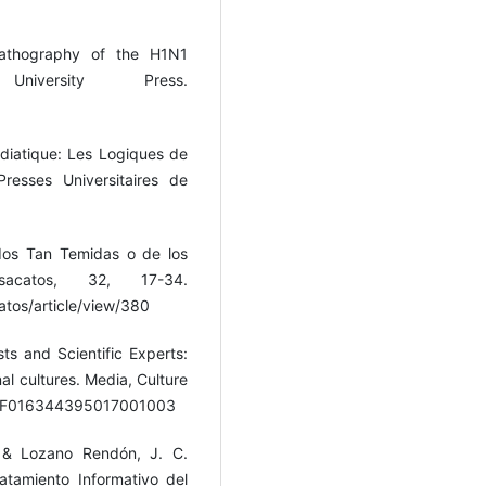
Pathography of the H1N1
niversity Press.
diatique: Les Logiques de
resses Universitaires de
dos Tan Temidas o de los
sacatos, 32, 17-34.
tos/article/view/380
sts and Scientific Experts:
l cultures. Media, Culture
77%2F016344395017001003
 & Lozano Rendón, J. C.
atamiento Informativo del