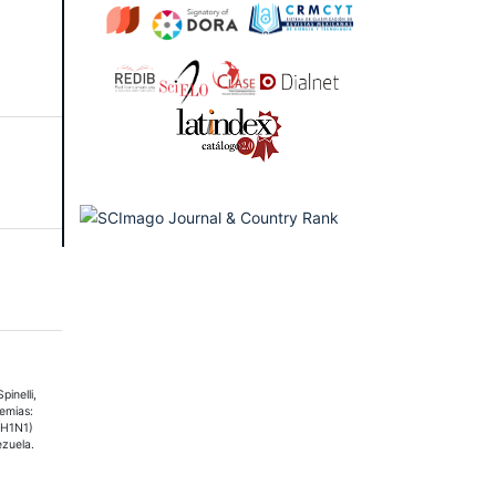
pinelli,
demias:
 (H1N1)
zuela.