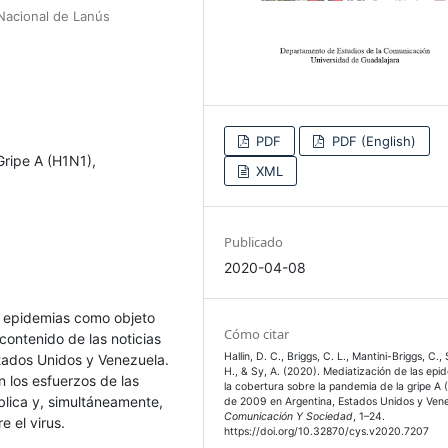
 Nacional de Lanús
PDF
PDF (English)
Gripe A (H1N1),
XML
Publicado
2020-04-08
as epidemias como objeto
Cómo citar
contenido de las noticias
Hallin, D. C., Briggs, C. L., Mantini-Briggs, C., S
tados Unidos y Venezuela.
H., & Sy, A. (2020). Mediatización de las epi
n los esfuerzos de las
la cobertura sobre la pandemia de la gripe A
blica y, simultáneamente,
de 2009 en Argentina, Estados Unidos y Vene
Comunicación Y Sociedad
, 1–24.
 el virus.
https://doi.org/10.32870/cys.v2020.7207