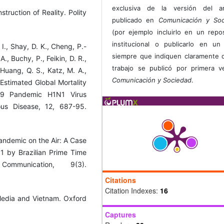
exclusiva de la versión del art
truction of Reality. Polity
publicado en
Comunicación y Soc
(por ejemplo incluirlo en un repos
institucional o publicarlo en un 
 I., Shay, D. K., Cheng, P.-
siempre que indiquen claramente 
., Buchy, P., Feikin, D. R.,
trabajo se publicó por primera 
 Huang, Q. S., Katz, M. A.,
Comunicación y Sociedad
.
 Estimated Global Mortality
09 Pandemic H1N1 Virus
ous Disease, 12, 687-95.
Pandemic on the Air: A Case
 by Brazilian Prime Time
munication, 9(3).
Citations
Citation Indexes:
16
 Media and Vietnam. Oxford
Captures