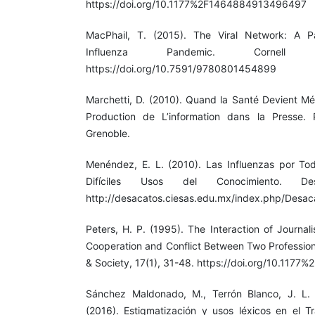
https://doi.org/10.1177%2F1464884913496497
MacPhail, T. (2015). The Viral Network: A 
Influenza Pandemic. Cornell U
https://doi.org/10.7591/9780801454899
Marchetti, D. (2010). Quand la Santé Devient Mé
Production de L’information dans la Presse. P
Grenoble.
Menéndez, E. L. (2010). Las Influenzas por To
Difíciles Usos del Conocimiento. De
http://desacatos.ciesas.edu.mx/index.php/Desaca
Peters, H. P. (1995). The Interaction of Journali
Cooperation and Conflict Between Two Professiona
& Society, 17(1), 31-48. https://doi.org/10.11
Sánchez Maldonado, M., Terrón Blanco, J. L.
(2016). Estigmatización y usos léxicos en el Tr