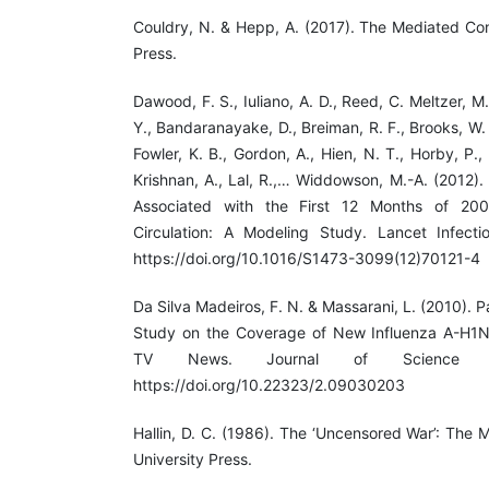
Couldry, N. & Hepp, A. (2017). The Mediated Cons
Press.
Dawood, F. S., Iuliano, A. D., Reed, C. Meltzer, M.
Y., Bandaranayake, D., Breiman, R. F., Brooks, W. A
Fowler, K. B., Gordon, A., Hien, N. T., Horby, P.,
Krishnan, A., Lal, R.,… Widdowson, M.-A. (2012).
Associated with the First 12 Months of 20
Circulation: A Modeling Study. Lancet Infecti
https://doi.org/10.1016/S1473-3099(12)70121-4
Da Silva Madeiros, F. N. & Massarani, L. (2010). 
Study on the Coverage of New Influenza A-H1N1
TV News. Journal of Science Com
https://doi.org/10.22323/2.09030203
Hallin, D. C. (1986). The ‘Uncensored War’: The
University Press.