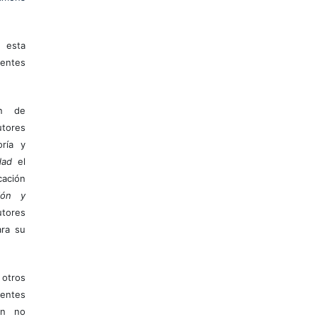
 esta
entes
ón de
tores
ría y
dad
el
ación
ión y
utores
ara su
otros
ientes
ión no