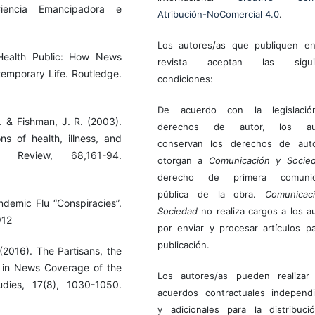
 Ciencia Emancipadora e
Atribución-NoComercial 4.0
.
Los autores/as que publiquen en
 Health Public: How News
revista aceptan las sigui
emporary Life. Routledge.
condiciones:
De acuerdo con la legislaci
R. & Fishman, J. R. (2003).
derechos de autor, los au
ons of health, illness, and
conservan los derechos de auto
al Review, 68,161-94.
otorgan a
Comunicación y Socie
derecho de primera comunic
pública de la obra.
Comunicac
demic Flu “Conspiracies”.
Sociedad
no realiza cargos a los a
912
por enviar y procesar artículos p
publicación.
 (2016). The Partisans, the
 in News Coverage of the
Los autores/as pueden realizar 
dies, 17(8), 1030-1050.
acuerdos contractuales independ
y adicionales para la distribuc