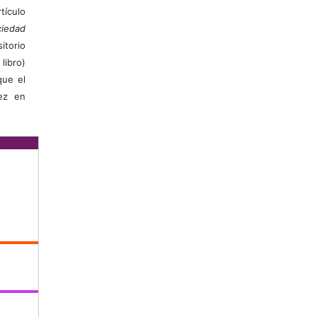
ículo
iedad
itorio
libro)
que el
vez en