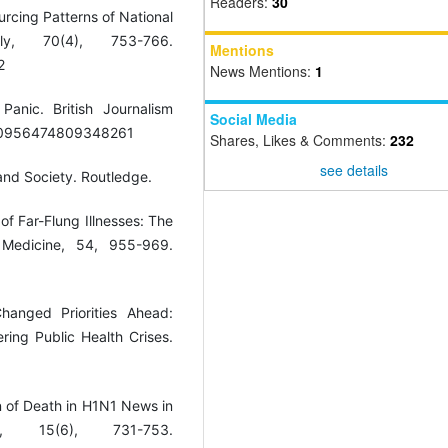
Readers:
30
ourcing Patterns of National
rly, 70(4), 753-766.
Mentions
2
News Mentions:
1
anic. British Journalism
Social Media
%2F0956474809348261
Shares, Likes & Comments:
232
see details
 and Society. Routledge.
of Far-Flung Illnesses: The
 Medicine, 54, 955-969.
hanged Priorities Ahead:
ring Public Health Crises.
on of Death in H1N1 News in
, 15(6), 731-753.