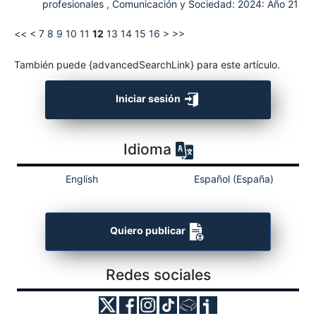
profesionales
,
Comunicación y Sociedad: 2024: Año 21
<<
<
7
8
9
10
11
12
13
14
15
16
>
>>
También puede {advancedSearchLink} para este artículo.
Iniciar sesión
Idioma
English
Español (España)
Quiero publicar
Redes sociales