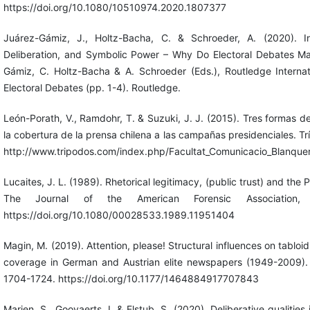
https://doi.org/10.1080/10510974.2020.1807377
Juárez-Gámiz, J., Holtz-Bacha, C. & Schroeder, A. (2020). In
Deliberation, and Symbolic Power – Why Do Electoral Debates Ma
Gámiz, C. Holtz-Bacha & A. Schroeder (Eds.), Routledge Intern
Electoral Debates (pp. 1-4). Routledge.
León-Porath, V., Ramdohr, T. & Suzuki, J. J. (2015). Tres formas d
la cobertura de la prensa chilena a las campañas presidenciales. Tr
http://www.tripodos.com/index.php/Facultat_Comunicacio_Blanquer
Lucaites, J. L. (1989). Rhetorical legitimacy, (public trust) and the 
The Journal of the American Forensic Association, 
https://doi.org/10.1080/00028533.1989.11951404
Magin, M. (2019). Attention, please! Structural influences on tabloi
coverage in German and Austrian elite newspapers (1949-2009). 
1704-1724. https://doi.org/10.1177/1464884917707843
Marien, S., Goovaerts, I. & Elstub, S. (2020). Deliberative qualities 