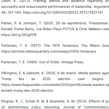
Olson, K. (2013). Framing silence and absence regarding pre
successful and unsuccessful performances of leadership. Argumen
49, 167-194. https://doi.org/10.1080/00028533.2013.11821791
Patten, P. & Johnson, T. (2020, 29 de septiembre). Presidentia
Donald Trump Rants, Joe Biden Plays POTUS & Chris Wallace Loses
https://bit.ly/3K2gPFB
Patterson, T. E. (1977). The 1976 horserace. The Wilson Quart
https://archive.wilsonquarterly.com/essays/1976-horserace
Patterson, T. E. (1994). Out of Order. Vintage Press.
Pilkington, E. & Gabbatt, A. (2020, 6 de enero). Media leaders ago
Trump lies as 2020 election year begins. 
https://www.theguardian.com/media/2020/jan/06/media-leaders-ag
donald-trump-lies-2020-election
Pingree, R. J., Scholl, R. M. & Quenette, A. M. (2012). Effects of
on spontaneous policy reasoning. Journal of Communication