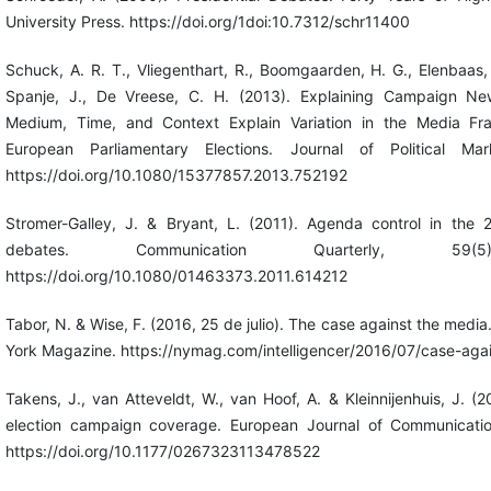
University Press. https://doi.org/1doi:10.7312/schr11400
Schuck, A. R. T., Vliegenthart, R., Boomgaarden, H. G., Elenbaas,
Spanje, J., De Vreese, C. H. (2013). Explaining Campaign N
Medium, Time, and Context Explain Variation in the Media F
European Parliamentary Elections. Journal of Political Mar
https://doi.org/10.1080/15377857.2013.752192
Stromer-Galley, J. & Bryant, L. (2011). Agenda control in th
debates. Communication Quarterly, 59(
https://doi.org/10.1080/01463373.2011.614212
Tabor, N. & Wise, F. (2016, 25 de julio). The case against the medi
York Magazine. https://nymag.com/intelligencer/2016/07/case-aga
Takens, J., van Atteveldt, W., van Hoof, A. & Kleinnijenhuis, J. (2
election campaign coverage. European Journal of Communicatio
https://doi.org/10.1177/0267323113478522