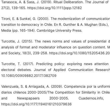
Tanasoca, A. & Sass, J. (2019). Ritual Deliberation. The Journal of 
27(2), 139-165. https://doi.org/10.1111/jopp.12182
Tironi, E. & Sunkel, G. (2000). The modernization of communicatio
transition to democracy in Chile. En R. Gunther & A. Mughan (Eds.
Media (pp. 165-194). Cambridge University Press.
Turcotte, J. (2015). The news norms and values of presidential
analysis of format and moderator influence on question content.
and Society, 18(3), 239-258. https://doi.org/10.1080/15205436.
Turcotte, T. (2017). Predicting policy: exploring news attention 
electoral debates. Journal of Applied Communication Researc
10.1080/00909882.2017.1382709
Valenzuela, S. & Arriagada, A. (2009). Competencia por la uniform
diarios chilenos 2000-2005/The Competition for Similarity in Chi
and Newspapaers 2000-2005. Cuadernos.info,
https://doi.org/10.1177/1940161210379636