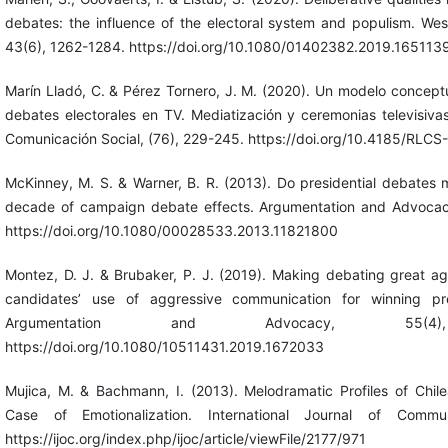
debates: the influence of the electoral system and populism. West
43(6), 1262-1284. https://doi.org/10.1080/01402382.2019.165113
Marín Lladó, C. & Pérez Tornero, J. M. (2020). Un modelo conceptu
debates electorales en TV. Mediatización y ceremonias televisivas
Comunicación Social, (76), 229-245. https://doi.org/10.4185/RLC
McKinney, M. S. & Warner, B. R. (2013). Do presidential debates 
decade of campaign debate effects. Argumentation and Advocac
https://doi.org/10.1080/00028533.2013.11821800
Montez, D. J. & Brubaker, P. J. (2019). Making debating great aga
candidates’ use of aggressive communication for winning pre
Argumentation and Advocacy, 55(4)
https://doi.org/10.1080/10511431.2019.1672033
Mujica, M. & Bachmann, I. (2013). Melodramatic Profiles of Chi
Case of Emotionalization. International Journal of Commun
https://ijoc.org/index.php/ijoc/article/viewFile/2177/971