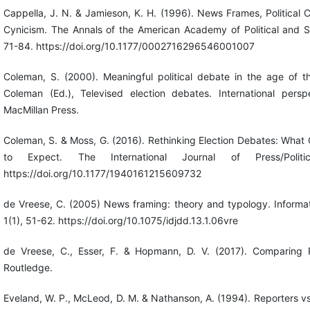
Cappella, J. N. & Jamieson, K. H. (1996). News Frames, Political 
Cynicism. The Annals of the American Academy of Political and S
71-84. https://doi.org/10.1177/0002716296546001007
Coleman, S. (2000). Meaningful political debate in the age of t
Coleman (Ed.), Televised election debates. International persp
MacMillan Press.
Coleman, S. & Moss, G. (2016). Rethinking Election Debates: What C
to Expect. The International Journal of Press/Politi
https://doi.org/10.1177/1940161215609732
de Vreese, C. (2005) News framing: theory and typology. Informat
1(1), 51-62. https://doi.org/10.1075/idjdd.13.1.06vre
de Vreese, C., Esser, F. & Hopmann, D. V. (2017). Comparing Po
Routledge.
Eveland, W. P., McLeod, D. M. & Nathanson, A. (1994). Reporters v