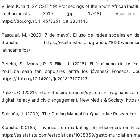
Villiers (Chair), SAICSIT '19: Proceedings of the South African Insti
Technologists 2019 (pp. 17-18). Associat
https://doi.org/10.1145/3351108.3351145
Pasquali, M. (2020, 7 de mayo). El uso de redes sociales en t
Statista. https://es.statista.com/grafico/21636/variacion-e
latinoamerica/
Pereira, S., Moura, P. & Fillol, J. (2018). El fenómeno de los Y
YouTube sean tan populares entre los jóvenes? Fonseca, Jou
https://doi.org/10.14201/fjc201817107123
Polizzi, G. (2021). Internet users’ utopian/dystopian imaginaries of so
digital literacy and civic engagement. New Media & Society. http
Saldaña, J. (2009). The Coding Manual for Qualitative Researchers.
Statista. (2018a). Inversión en marketing de influencers en In
https://es.statista.com/estadisticas/1038369/gasto-mundial-en-ma