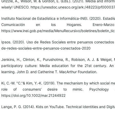
Grizzle, A., Wilson, W. & Gordon, E. (Eds.). (2021). Media and informati
wisely! UNESCO. https://unesdoc.unesco.org/ark:/48223/pf0000
Instituto Nacional de Estadística e Informática-INEI. (2020). Estadí
Comunicación en los Hogares. Enero-Marz
https://www.inei.gob.pe/media/MenuRecursivo/boletines/boletin_tic
Ipsos. (2020). Uso de Redes Sociales entre peruanos conectados
de-redes-sociales-entre-peruanos-conectados-2020
Jenkins, H., Clinton, K., Purushotma, R., Robison, A. J. & Weigel,
participatory culture: Media education for the 21st century. A
learning. John D. and Catherine T. MacArthur Foundation.
Ki, C.-W. "C."& Kim, Y.‐K. (2019). The mechanism by which social 
role of consumers’ desire to mimic. Psychology a
https://doi.org/10.1002/mar.21244922
Lange, P. G. (2014). Kids on YouTube. Technical Identities and Digita