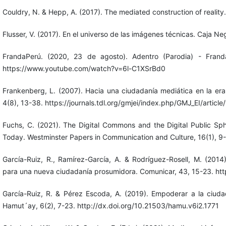
Couldry, N. & Hepp, A. (2017). The mediated construction of reality.
Flusser, V. (2017). En el universo de las imágenes técnicas. Caja Ne
FrandaPerú. (2020, 23 de agosto). Adentro (Parodia) - Fran
https://www.youtube.com/watch?v=6l-C1XSrBd0
Frankenberg, L. (2007). Hacia una ciudadanía mediática en la era 
4(8), 13-38. https://journals.tdl.org/gmjei/index.php/GMJ_EI/article
Fuchs, C. (2021). The Digital Commons and the Digital Public S
Today. Westminster Papers in Communication and Culture, 16(1), 9
García-Ruiz, R., Ramírez-García, A. & Rodríguez-Rosell, M. (2014
para una nueva ciudadanía prosumidora. Comunicar, 43, 15-23. ht
García-Ruiz, R. & Pérez Escoda, A. (2019). Empoderar a la ciud
Hamut´ay, 6(2), 7-23. http://dx.doi.org/10.21503/hamu.v6i2.1771