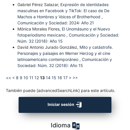
Gabriel Pérez Salazar,
Expresión de identidades
masculinas en Facebook y TikTok: El caso de De
Machos a Hombres y Voices of Brotherhood
,
Comunicación y Sociedad: 2024: Año 21
Mónica Morales Flores,
El Unomásuno y el Nuevo
fotoperiodismo mexicano
,
Comunicación y Sociedad:
Núm. 32 (2018): Año 15
David Antonio Jurado González,
Mito y catástrofe.
Personajes y paisajes en Werner Herzog y el cine
latinoamericano contemporáneo
,
Comunicación y
Sociedad: Núm. 32 (2018): Año 15
<<
<
8
9
10
11
12
13
14
15
16
17
>
>>
También puede {advancedSearchLink} para este artículo.
Iniciar sesión
Idioma