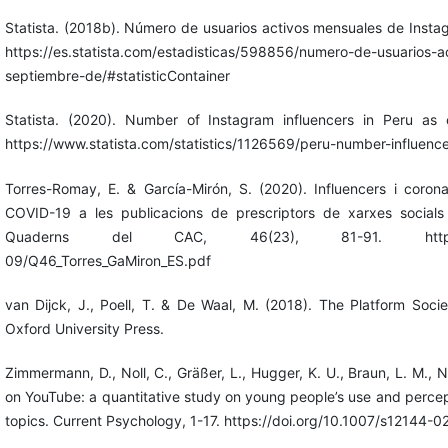
Statista. (2018b). Número de usuarios activos mensuales de Insta
https://es.statista.com/estadisticas/598856/numero-de-usuarios-
septiembre-de/#statisticContainer
Statista. (2020). Number of Instagram influencers in Peru as
https://www.statista.com/statistics/1126569/peru-number-influence
Torres-Romay, E. & García-Mirón, S. (2020). Influencers i coron
COVID-19 a les publicacions de prescriptors de xarxes socials
Quaderns del CAC, 46(23), 81-91. https://www.cac
09/Q46_Torres_GaMiron_ES.pdf
van Dijck, J., Poell, T. & De Waal, M. (2018). The Platform Socie
Oxford University Press.
Zimmermann, D., Noll, C., Gräßer, L., Hugger, K. U., Braun, L. M., 
on YouTube: a quantitative study on young people’s use and percept
topics. Current Psychology, 1-17. https://doi.org/10.1007/s12144-