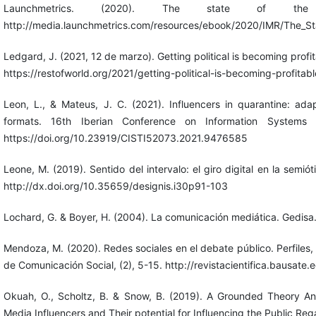
Launchmetrics. (2020). The state of the 
http://media.launchmetrics.com/resources/ebook/2020/IMR/The_St
Ledgard, J. (2021, 12 de marzo). Getting political is becoming profita
https://restofworld.org/2021/getting-political-is-becoming-profitabl
Leon, L., & Mateus, J. C. (2021). Influencers in quarantine: ada
formats. 16th Iberian Conference on Information Systems a
https://doi.org/10.23919/CISTI52073.2021.9476585
Leone, M. (2019). Sentido del intervalo: el giro digital en la semió
http://dx.doi.org/10.35659/designis.i30p91-103
Lochard, G. & Boyer, H. (2004). La comunicación mediática. Gedisa
Mendoza, M. (2020). Redes sociales en el debate público. Perfiles, l
de Comunicación Social, (2), 5-15. http://revistacientifica.bausate
Okuah, O., Scholtz, B. & Snow, B. (2019). A Grounded Theory An
Media Influencers and Their potential for Influencing the Public R