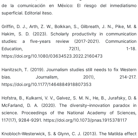
de la comunicación en México: El riesgo del inmediatismo
superficial. Editorial iteso.
Griffin, D. J., Arth, Z. W., Bolkkan, S., Gilbreath, J. N., Pike, M. &
Hakim, S. D. (2023). Scholarly productivity in communication
studies: a five-years review (2017-2021). Communication
Education, 72(1), 1-18.
https://doi.org/10.1080/03634523.2022.2160473
Hanitzsch, T. (2019). Journalism studies still needs to fix Western
bias. Journalism, 20(1), 214-217.
https://doi.org/10.1177/1464884918807353
Hofstra, B., Kulkarni, V. V., Galvez, S. M. N., He, B., Jurafsky, D. &
McFarland, D. A. (2020). The diversity–innovation paradox in
science. Proceedings of the National Academy of Sciences,
117(17), 9284-9291. https://doi.org/10.1073/pnas.1915378117
Knobloch-Westerwick, S. & Glynn, C. J. (2013). The Matilda effect