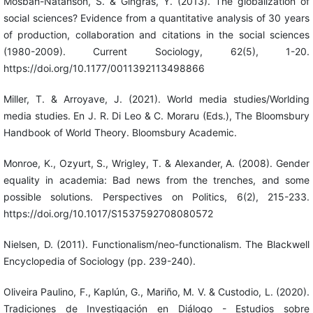
Mosbah-Natanson, S. & Gingras, Y. (2013). The globalization of
social sciences? Evidence from a quantitative analysis of 30 years
of production, collaboration and citations in the social sciences
(1980-2009). Current Sociology, 62(5), 1-20.
https://doi.org/10.1177/0011392113498866
Miller, T. & Arroyave, J. (2021). World media studies/Worlding
media studies. En J. R. Di Leo & C. Moraru (Eds.), The Bloomsbury
Handbook of World Theory. Bloomsbury Academic.
Monroe, K., Ozyurt, S., Wrigley, T. & Alexander, A. (2008). Gender
equality in academia: Bad news from the trenches, and some
possible solutions. Perspectives on Politics, 6(2), 215-233.
https://doi.org/10.1017/S1537592708080572
Nielsen, D. (2011). Functionalism/neo-functionalism. The Blackwell
Encyclopedia of Sociology (pp. 239-240).
Oliveira Paulino, F., Kaplún, G., Mariño, M. V. & Custodio, L. (2020).
Tradiciones de Investigación en Diálogo - Estudios sobre