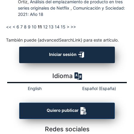
Ortiz,
Análisis del emplazamiento de producto en tres
series originales de Netflix
,
Comunicación y Sociedad:
2021: Año 18
<<
<
6
7
8
9
10
11
12
13
14
15
>
>>
También puede {advancedSearchLink} para este artículo.
Iniciar sesión
Idioma
English
Español (España)
Quiero publicar
Redes sociales