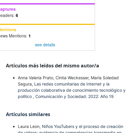
aptures
eaders:
6
entions
ews Mentions:
1
see details
Artículos más leídos del mismo autor/a
Anna Valeria Prato, Cintia Weckesser, María Soledad
Segura,
Las redes comunitarias de Internet y la
producción colaborativa de conocimiento tecnológico y
político
,
Comunicación y Sociedad: 2022: Año 19
Artículos similares
Laura Leon,
Niños YouTubers y el proceso de creación
de videos: evidencia de competencias transmedia en