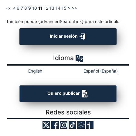
<<
<
6
7
8
9
10
11
12
13
14
15
>
>>
También puede {advancedSearchLink} para este artículo.
Iniciar sesión
Idioma
English
Español (España)
Quiero publicar
Redes sociales