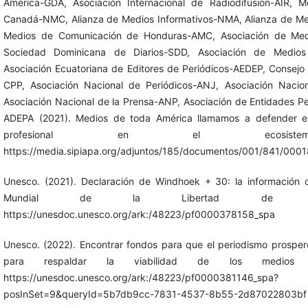
América-GDA, Asociación Internacional de Radiodifusión-AIR, M
Canadá-NMC, Alianza de Medios Informativos-NMA, Alianza de Me
Medios de Comunicación de Honduras-AMC, Asociación de Me
Sociedad Dominicana de Diarios-SDD, Asociación de Medios
Asociación Ecuatoriana de Editores de Periódicos-AEDEP, Consejo
CPP, Asociación Nacional de Periódicos-ANJ, Asociación Nacio
Asociación Nacional de la Prensa-ANP, Asociación de Entidades Per
ADEPA (2021). Medios de toda América llamamos a defender el
profesional en el ecosistem
https://media.sipiapa.org/adjuntos/185/documentos/001/841/000
Unesco. (2021). Declaración de Windhoek + 30: la información
Mundial de la Libertad de Pr
https://unesdoc.unesco.org/ark:/48223/pf0000378158_spa
Unesco. (2022). Encontrar fondos para que el periodismo prospere
para respaldar la viabilidad de los medios d
https://unesdoc.unesco.org/ark:/48223/pf0000381146_spa?
posInSet=9&queryId=5b7db9cc-7831-4537-8b55-2d87022803bf