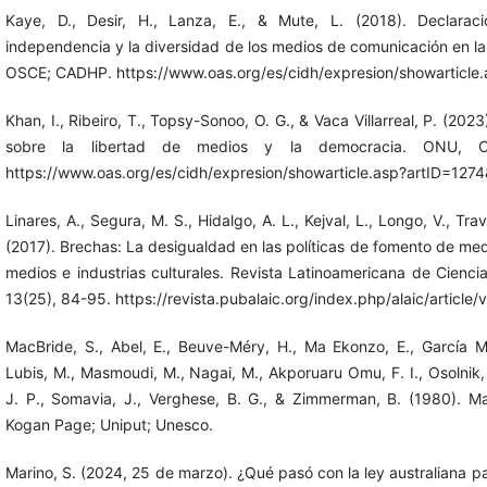
Kaye, D., Desir, H., Lanza, E., & Mute, L. (2018). Declarac
independencia y la diversidad de los medios de comunicación en la
OSCE; CADHP. https://www.oas.org/es/cidh/expresion/showarticle
Khan, I., Ribeiro, T., Topsy-Sonoo, O. G., & Vaca Villarreal, P. (202
sobre la libertad de medios y la democracia. ONU, 
https://www.oas.org/es/cidh/expresion/showarticle.asp?artID=1274
Linares, A., Segura, M. S., Hidalgo, A. L., Kejval, L., Longo, V., Trav
(2017). Brechas: La desigualdad en las políticas de fomento de med
medios e industrias culturales. Revista Latinoamericana de Cienci
13(25), 84-95. https://revista.pubalaic.org/index.php/alaic/article
MacBride, S., Abel, E., Beuve-Méry, H., Ma Ekonzo, E., García M
Lubis, M., Masmoudi, M., Nagai, M., Akporuaru Omu, F. I., Osolnik, B
J. P., Somavia, J., Verghese, B. G., & Zimmerman, B. (1980). M
Kogan Page; Uniput; Unesco.
Marino, S. (2024, 25 de marzo). ¿Qué pasó con la ley australiana p