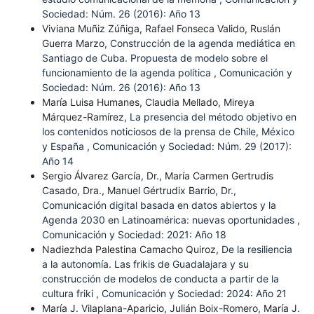
Sociedad: Núm. 26 (2016): Año 13
Viviana Muñiz Zúñiga, Rafael Fonseca Valido, Ruslán
Guerra Marzo,
Construcción de la agenda mediática en
Santiago de Cuba. Propuesta de modelo sobre el
funcionamiento de la agenda política
,
Comunicación y
Sociedad: Núm. 26 (2016): Año 13
María Luisa Humanes, Claudia Mellado, Mireya
Márquez-Ramírez,
La presencia del método objetivo en
los contenidos noticiosos de la prensa de Chile, México
y España
,
Comunicación y Sociedad: Núm. 29 (2017):
Año 14
Sergio Álvarez García, Dr., María Carmen Gertrudis
Casado, Dra., Manuel Gértrudix Barrio, Dr.,
Comunicación digital basada en datos abiertos y la
Agenda 2030 en Latinoamérica: nuevas oportunidades
,
Comunicación y Sociedad: 2021: Año 18
Nadiezhda Palestina Camacho Quiroz,
De la resiliencia
a la autonomía. Las frikis de Guadalajara y su
construcción de modelos de conducta a partir de la
cultura friki
,
Comunicación y Sociedad: 2024: Año 21
María J. Vilaplana-Aparicio, Julián Boix-Romero, María J.