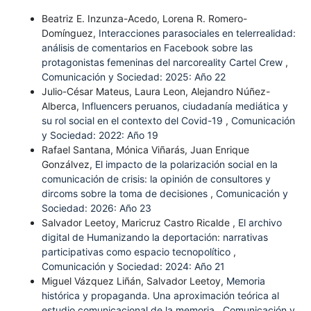
Beatriz E. Inzunza-Acedo, Lorena R. Romero-
Domínguez,
Interacciones parasociales en telerrealidad:
análisis de comentarios en Facebook sobre las
protagonistas femeninas del narcoreality Cartel Crew
,
Comunicación y Sociedad: 2025: Año 22
Julio-César Mateus, Laura Leon, Alejandro Núñez-
Alberca,
Influencers peruanos, ciudadanía mediática y
su rol social en el contexto del Covid-19
,
Comunicación
y Sociedad: 2022: Año 19
Rafael Santana, Mónica Viñarás, Juan Enrique
Gonzálvez,
El impacto de la polarización social en la
comunicación de crisis: la opinión de consultores y
dircoms sobre la toma de decisiones
,
Comunicación y
Sociedad: 2026: Año 23
Salvador Leetoy, Maricruz Castro Ricalde ,
El archivo
digital de Humanizando la deportación: narrativas
participativas como espacio tecnopolítico
,
Comunicación y Sociedad: 2024: Año 21
Miguel Vázquez Liñán, Salvador Leetoy,
Memoria
histórica y propaganda. Una aproximación teórica al
estudio comunicacional de la memoria
,
Comunicación y