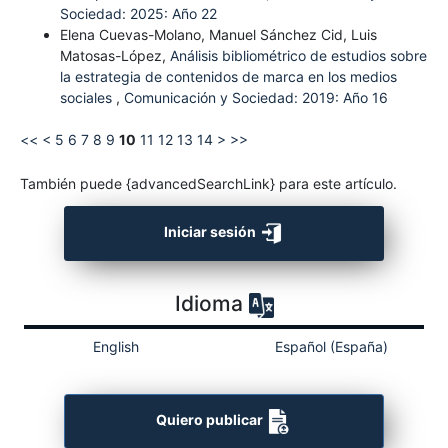
Sociedad: 2025: Año 22
Elena Cuevas-Molano, Manuel Sánchez Cid, Luis
Matosas-López,
Análisis bibliométrico de estudios sobre
la estrategia de contenidos de marca en los medios
sociales
,
Comunicación y Sociedad: 2019: Año 16
<<
<
5
6
7
8
9
10
11
12
13
14
>
>>
También puede {advancedSearchLink} para este artículo.
Iniciar sesión
Idioma
English
Español (España)
Quiero publicar