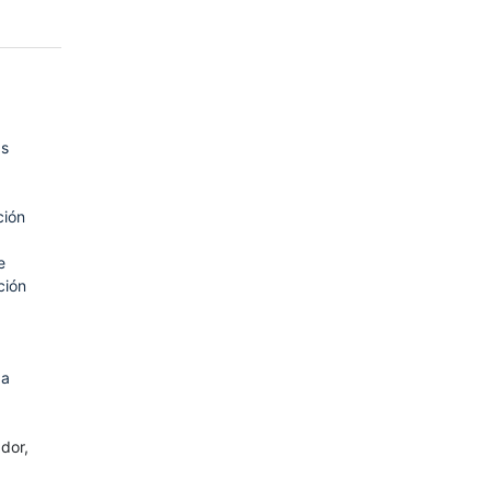
as
ción
e
ción
da
dor,