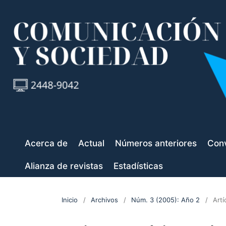
Acerca de
Actual
Números anteriores
Conv
Alianza de revistas
Estadísticas
Inicio
/
Archivos
/
Núm. 3 (2005): Año 2
/
Artí