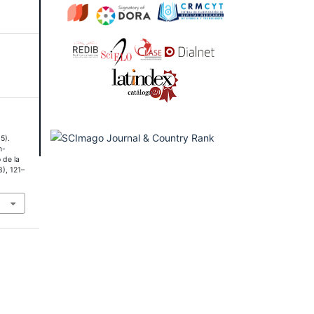
15).
n-
 de la
3), 121–