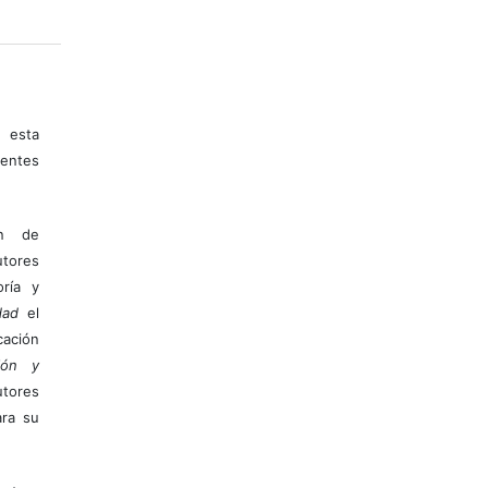
 esta
entes
ón de
tores
ría y
dad
el
ación
ión y
utores
ara su