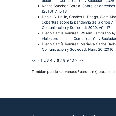
electoral
,
Comunicación y Sociedad: 2025:
Karina Sánchez García,
Sobre los derechos
(2016): Año 13
Daniel C. Hallin, Charles L. Briggs, Clara Ma
cobertura sobre la pandemia de la gripe A
Comunicación y Sociedad: 2020: Año 17
Diego García Ramírez, William Zambrano Ay
viejos problemas
,
Comunicación y Socieda
Diego García Ramírez, Marialva Carlos Bar
Comunicación y Sociedad: Núm. 26 (2016):
<<
<
1
2
3
4
5
6
7
8
9
10
>
>>
También puede {advancedSearchLink} para este a