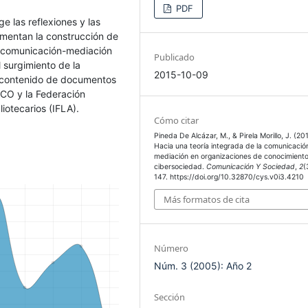
PDF
 las reflexiones y las
mentan la construcción de
e comunicación-mediación
Publicado
 surgimiento de la
2015-10-09
e contenido de documentos
CO y la Federación
iotecarios (IFLA).
Cómo citar
Pineda De Alcázar, M., & Pirela Morillo, J. (20
Hacia una teoría integrada de la comunicació
mediación en organizaciones de conocimiento
cibersociedad.
Comunicación Y Sociedad
,
2
(
147. https://doi.org/10.32870/cys.v0i3.4210
Más formatos de cita
Número
Núm. 3 (2005): Año 2
Sección