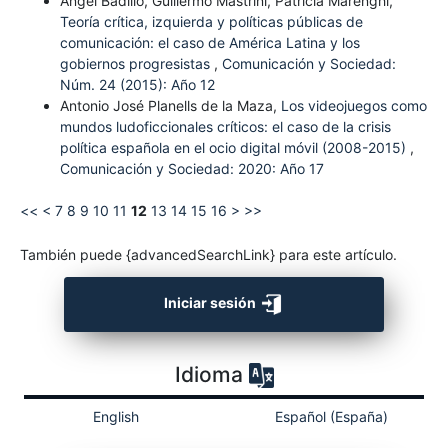
Ángel Badillo, Guillermo Mastrini, Patricia Marenghi,
Teoría crítica, izquierda y políticas públicas de
comunicación: el caso de América Latina y los
gobiernos progresistas
,
Comunicación y Sociedad:
Núm. 24 (2015): Año 12
Antonio José Planells de la Maza,
Los videojuegos como
mundos ludoficcionales críticos: el caso de la crisis
política española en el ocio digital móvil (2008-2015)
,
Comunicación y Sociedad: 2020: Año 17
<<
<
7
8
9
10
11
12
13
14
15
16
>
>>
También puede {advancedSearchLink} para este artículo.
Iniciar sesión
Idioma
English
Español (España)