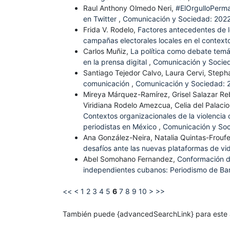
Raul Anthony Olmedo Neri,
#ElOrgulloPerma
en Twitter
,
Comunicación y Sociedad: 2022
Frida V. Rodelo,
Factores antecedentes de l
campañas electorales locales en el contex
Carlos Muñiz,
La política como debate temá
en la prensa digital
,
Comunicación y Socied
Santiago Tejedor Calvo, Laura Cervi, Steph
comunicación
,
Comunicación y Sociedad: 
Mireya Márquez-Ramírez, Grisel Salazar Re
Viridiana Rodelo Amezcua, Celia del Palacio
Contextos organizacionales de la violencia 
periodistas en México
,
Comunicación y Soc
Ana González-Neira, Natalia Quintas-Frouf
desafíos ante las nuevas plataformas de v
Abel Somohano Fernandez,
Conformación de
independientes cubanos: Periodismo de Bar
<<
<
1
2
3
4
5
6
7
8
9
10
>
>>
También puede {advancedSearchLink} para este a