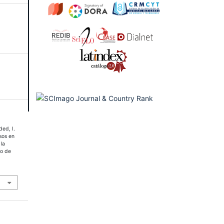
ded, I.
sos en
 la
vo de