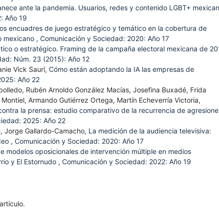
nece ante la pandemia. Usuarios, redes y contenido LGBT+ mexica
: Año 19
os encuadres de juego estratégico y temático en la cobertura de
to mexicano
,
Comunicación y Sociedad: 2020: Año 17
tico o estratégico. Framing de la campaña electoral mexicana de 20
ad: Núm. 23 (2015): Año 12
anie Vick Saurí,
Cómo están adoptando la IA las empresas de
2025: Año 22
bolledo, Rubén Arnoldo González Macías, Josefina Buxadé, Frida
 Montiel, Armando Gutiérrez Ortega, Martín Echeverría Victoria,
contra la prensa: estudio comparativo de la recurrencia de agresione
iedad: 2025: Año 22
e, Jorge Gallardo-Camacho,
La medición de la audiencia televisiva:
ideo
,
Comunicación y Sociedad: 2020: Año 17
 modelos oposicionales de intervención múltiple en medios
rio y El Estornudo
,
Comunicación y Sociedad: 2022: Año 19
rtículo.