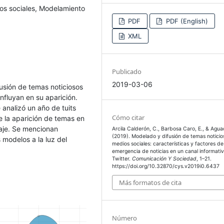
dios sociales, Modelamiento
PDF
PDF (English)
XML
Publicado
2019-03-06
usión de temas noticiosos
nfluyan en su aparición.
e analizó un año de tuits
Cómo citar
 la aparición de temas en
saje. Se mencionan
Arcila Calderón, C., Barbosa Caro, E., & Agua
(2019). Modelado y difusión de temas noticio
 modelos a la luz del
medios sociales: características y factores de
emergencia de noticias en un canal informati
Twitter.
Comunicación Y Sociedad
, 1–21.
https://doi.org/10.32870/cys.v2019i0.6437
Más formatos de cita
Número