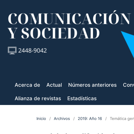
Acerca de
Actual
Números anteriores
Conv
Alianza de revistas
Estadísticas
Inicio
/
Archivos
/
2019: Año 16
/
Temática gen