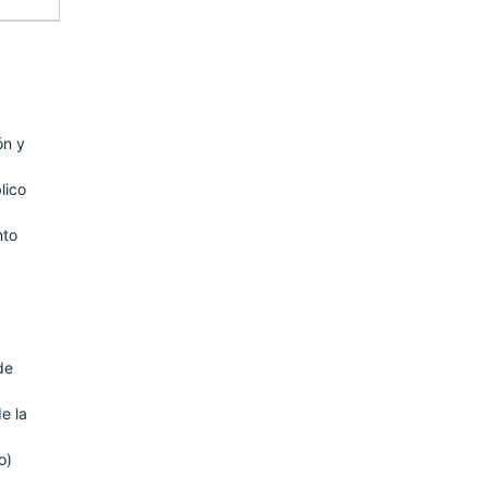
ón y
lico
nto
de
e la
o)