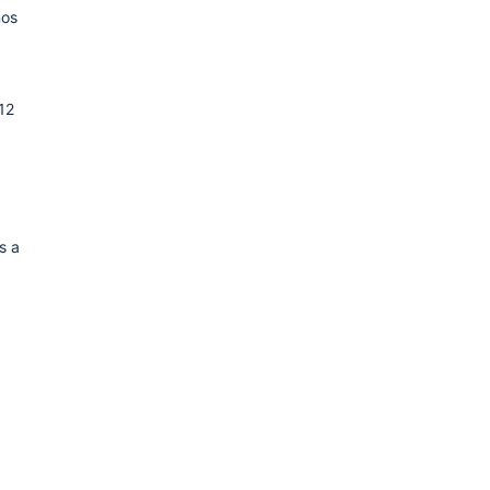
nos
12
s a