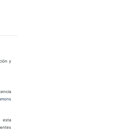
ción y
encia
mons
 esta
entes