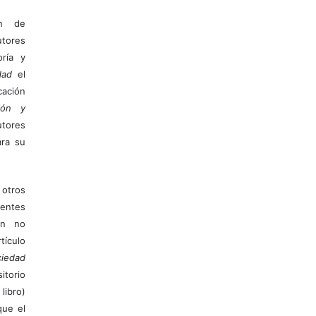
ón de
tores
ría y
dad
el
ación
ión y
utores
ara su
otros
ientes
ión no
ículo
iedad
itorio
libro)
que el