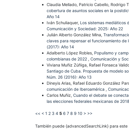
Claudia Mellado, Patricio Cabello, Rodrigo 
cobertura de asuntos sociales en la postdi
Año 14
Iván Schuliaquer,
Los sistemas mediáticos 
Comunicación y Sociedad: 2025: Año 22
Julián Alberto González Mina,
Transformacio
claves para repensar el funcionamiento de
(2017): Año 14
Adalberto López Robles,
Populismo y campañ
colombianas de 2022
,
Comunicación y Soc
Viviana Muñiz Zúñiga, Rafael Fonseca Valid
Santiago de Cuba. Propuesta de modelo sob
Núm. 26 (2016): Año 13
Dineyis Arias, Rafael Eduardo González Pa
comunicación de Iberoamérica
,
Comunicaci
Carlos Muñiz,
Cuando el debate se conecta c
las elecciones federales mexicanas de 201
<<
<
1
2
3
4
5
6
7
8
9
10
>
>>
También puede {advancedSearchLink} para este a