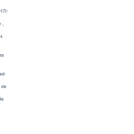
17):
ay
,
as
es
ad:
s de
de