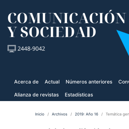
Acerca de
Actual
Números anteriores
Conv
Alianza de revistas
Estadísticas
Inicio
/
Archivos
/
2019: Año 16
/
Temática gen