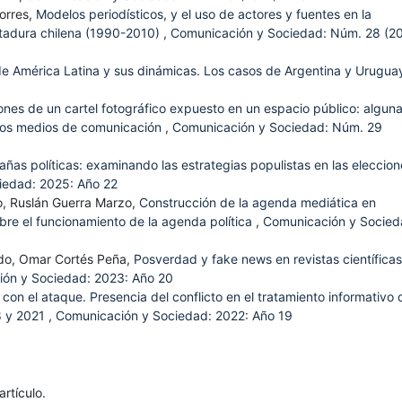
Torres,
Modelos periodísticos, y el uso de actores y fuentes en la
ctadura chilena (1990-2010)
,
Comunicación y Sociedad: Núm. 28 (20
de América Latina y sus dinámicas. Los casos de Argentina y Urugu
nes de un cartel fotográfico expuesto en un espacio público: algun
 los medios de comunicación
,
Comunicación y Sociedad: Núm. 29
as políticas: examinando las estrategias populistas en las eleccion
iedad: 2025: Año 22
o, Ruslán Guerra Marzo,
Construcción de la agenda mediática en
re el funcionamiento de la agenda política
,
Comunicación y Socied
rdo, Omar Cortés Peña,
Posverdad y fake news en revistas científica
ón y Sociedad: 2023: Año 20
on el ataque. Presencia del conflicto en el tratamiento informativo 
8 y 2021
,
Comunicación y Sociedad: 2022: Año 19
rtículo.