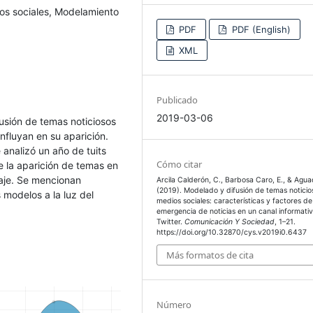
dios sociales, Modelamiento
PDF
PDF (English)
XML
Publicado
2019-03-06
usión de temas noticiosos
nfluyan en su aparición.
e analizó un año de tuits
Cómo citar
 la aparición de temas en
saje. Se mencionan
Arcila Calderón, C., Barbosa Caro, E., & Agua
(2019). Modelado y difusión de temas noticio
 modelos a la luz del
medios sociales: características y factores de
emergencia de noticias en un canal informati
Twitter.
Comunicación Y Sociedad
, 1–21.
https://doi.org/10.32870/cys.v2019i0.6437
Más formatos de cita
Número