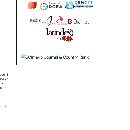
ded, I.
sos en
 la
vo de