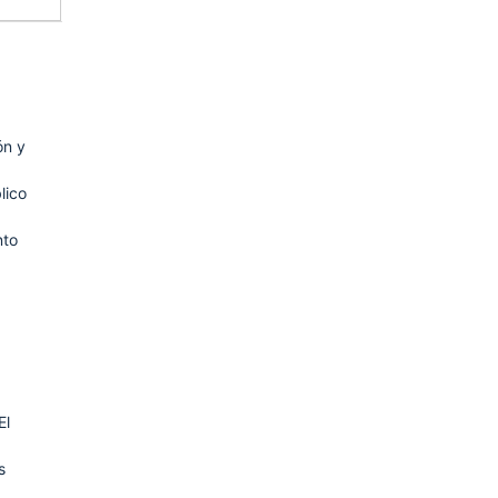
ón y
lico
nto
El
s