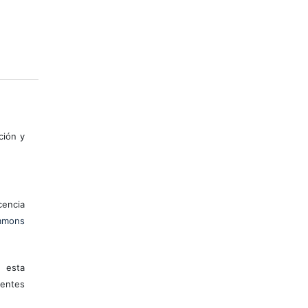
ción y
encia
mons
 esta
entes