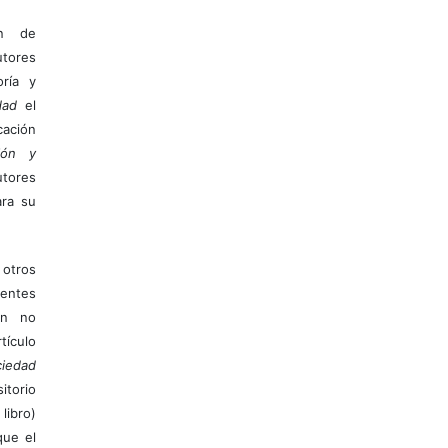
ón de
tores
ría y
dad
el
ación
ión y
utores
ara su
otros
ientes
ión no
ículo
iedad
itorio
libro)
que el