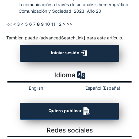
la comunicación a través de un análisis hemerográfico
,
Comunicación y Sociedad: 2023: Año 20
<<
<
3
4
5
6
7
8
9
10
11
12
>
>>
También puede {advancedSearchLink} para este artículo.
Iniciar sesión
Idioma
English
Español (España)
Quiero publicar
Redes sociales