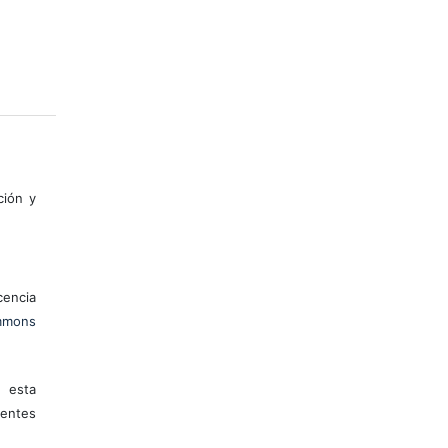
ción y
encia
mons
 esta
entes