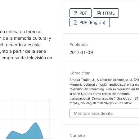
PDF
HTML
PDF (English)
ón crítica en torno al
ón de la memoria cultural y
Publicado
del recuerdo a escala
nto a partir de la serie
2017-11-09
, empresa de televisión en
Cómo citar
Amaya Trujillo, J., & Charlois Allende, A. J. (20
Memoria cultural y ficción audiovisual en la er
televisión en streaming. Una exploración en t
la serie Narcos como relato de memoria
transnacional.
Comunicación Y Sociedad
, (31
https://doi.org/10.32870/cys.v0i31.6852
Más formatos de cita
Número