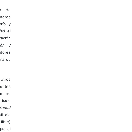
ón de
tores
ría y
dad
el
ación
ión y
utores
ara su
otros
ientes
ión no
ículo
iedad
itorio
libro)
que el