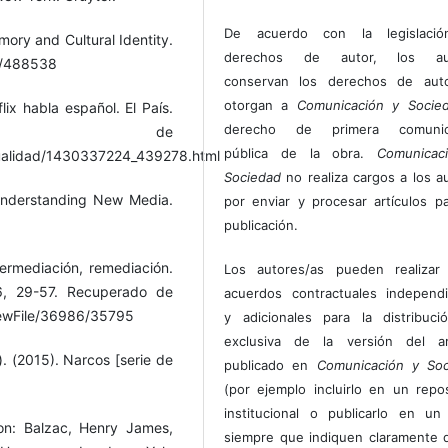
De acuerdo con la legislaci
mory and Cultural Identity.
derechos de autor, los au
7/488538
conservan los derechos de auto
otorgan a
Comunicación y Socie
ix habla español. El País.
derecho de primera comunic
do de
pública de la obra.
Comunicac
ctualidad/1430337224_439278.html
Sociedad
no realiza cargos a los a
 Understanding New Media.
por enviar y procesar artículos p
publicación.
ipermediación, remediación.
Los autores/as pueden realizar 
6, 29-57. Recuperado de
acuerdos contractuales independ
viewFile/36986/35795
y adicionales para la distribuc
exclusiva de la versión del art
). (2015). Narcos [serie de
publicado en
Comunicación y Soc
(por ejemplo incluirlo en un repos
institucional o publicarlo en un 
on: Balzac, Henry James,
siempre que indiquen claramente 