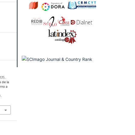
17).
a de la
orno a
).