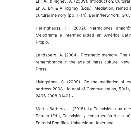
Erll, A., & Rigney, A. (2009). Introduction. Cultu
En A. Erll & A. Rigney (Eds.), Mediation, remed
cultural memory (pp. 1-14). Berlin/New York: Gruy
Herlinghauss, H. (2002). Narraciones anacro
Melodrama e intermedialidad en América Latina
Propio.
Landsberg, A. (2004). Prosthetic memory. The t
remembrance in the age of mass culture. New Y
Press.
Livingstone, S. (2009). On the mediation of eve
address 2008. Journal of Communication, 59(1), 
2466.2008.01401.x
Martín-Barbero, J. (2015). La Televisión: una cu
Pereira (Ed.), Televisión y construcción de lo p
Editorial Pontificia Universidad Javeriana.