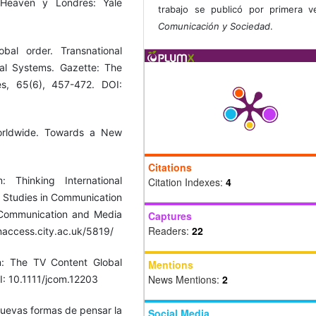
Heaven y Londres: Yale
trabajo se publicó por primera 
Comunicación y Sociedad
.
bal order. Transnational
al Systems. Gazette: The
es, 65(6), 457-472. DOI:
Worldwide. Towards a New
Citations
 Thinking International
Citation Indexes:
4
 Studies in Communication
f Communication and Media
Captures
Readers:
22
naccess.city.ac.uk/5819/
on: The TV Content Global
Mentions
News Mentions:
2
I: 10.1111/jcom.12203
 Nuevas formas de pensar la
Social Media