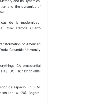
ral Memory and its Dynamics.
iation and the dynamics of
ter.
́nicas de la modernidad.
. Chile: Editorial Cuarto
ransformation of American
ork: Columbia University
rything: ICA presidential
1-18. DOI: 10.1111/j.1460-
estión de espacio. En J. M.
úblico (pp. 61-70). Bogotá: