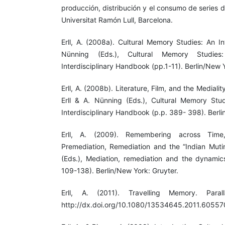
producción, distribución y el consumo de series d
Universitat Ramón Lull, Barcelona.
Erll, A. (2008a). Cultural Memory Studies: An In
Nünning (Eds.), Cultural Memory Studies
Interdisciplinary Handbook (pp.1-11). Berlin/New Y
Erll, A. (2008b). Literature, Film, and the Mediali
Erll & A. Nünning (Eds.), Cultural Memory Stud
Interdisciplinary Handbook (p.p. 389- 398). Berli
Erll, A. (2009). Remembering across Time
Premediation, Remediation and the “Indian Mutin
(Eds.), Mediation, remediation and the dynamic
109-138). Berlin/New York: Gruyter.
Erll, A. (2011). Travelling Memory. Paral
http://dx.doi.org/10.1080/13534645.2011.60557