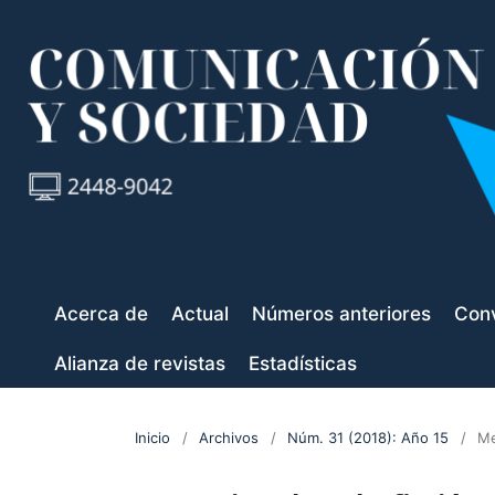
Acerca de
Actual
Números anteriores
Conv
Alianza de revistas
Estadísticas
Inicio
/
Archivos
/
Núm. 31 (2018): Año 15
/
Me