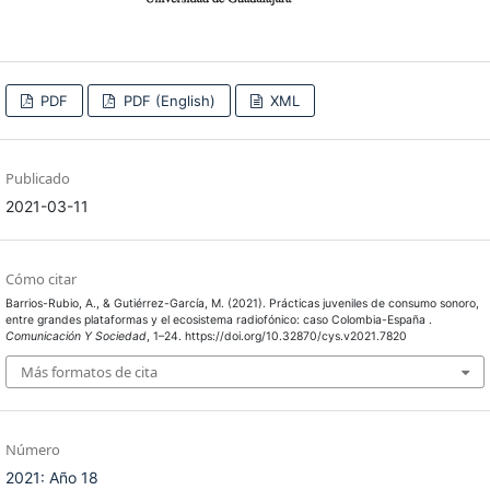
PDF
PDF (English)
XML
Publicado
2021-03-11
Cómo citar
Barrios-Rubio, A., & Gutiérrez-García, M. (2021). Prácticas juveniles de consumo sonoro,
entre grandes plataformas y el ecosistema radiofónico: caso Colombia-España .
Comunicación Y Sociedad
, 1–24. https://doi.org/10.32870/cys.v2021.7820
Más formatos de cita
Número
2021: Año 18