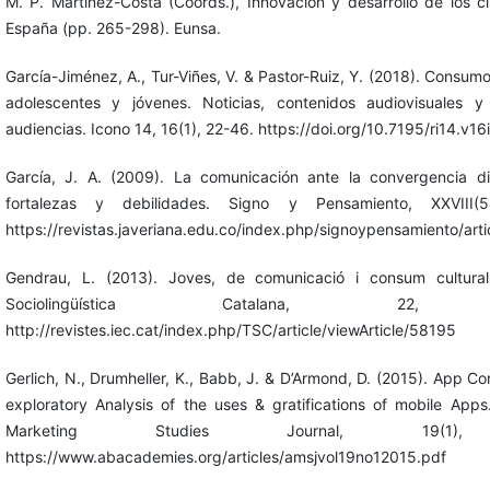
M. P. Martínez-Costa (Coords.), Innovación y desarrollo de los 
España (pp. 265-298). Eunsa.
García-Jiménez, A., Tur-Viñes, V. & Pastor-Ruiz, Y. (2018). Consum
adolescentes y jóvenes. Noticias, contenidos audiovisuales 
audiencias. Icono 14, 16(1), 22-46. https://doi.org/10.7195/ri14.v16
García, J. A. (2009). La comunicación ante la convergencia dig
fortalezas y debilidades. Signo y Pensamiento, XXVIII(5
https://revistas.javeriana.edu.co/index.php/signoypensamiento/art
Gendrau, L. (2013). Joves, de comunicació i consum cultural
Sociolingüística Catalana, 22, 1
http://revistes.iec.cat/index.php/TSC/article/viewArticle/58195
Gerlich, N., Drumheller, K., Babb, J. & D’Armond, D. (2015). App C
exploratory Analysis of the uses & gratifications of mobile App
Marketing Studies Journal, 19(1),
https://www.abacademies.org/articles/amsjvol19no12015.pdf