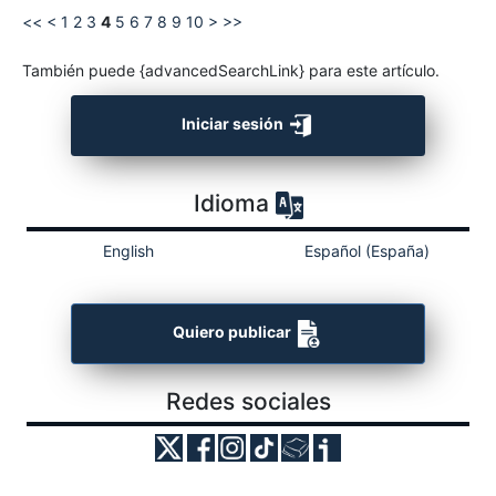
<<
<
1
2
3
4
5
6
7
8
9
10
>
>>
También puede {advancedSearchLink} para este artículo.
Iniciar sesión
Idioma
English
Español (España)
Quiero publicar
Redes sociales