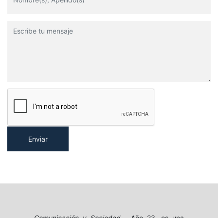
Jaime López-Díez, Farshad Zahedi
Expresión de identidades
masculinas en Facebook y
TikTok: El caso de De
Machos a Hombres y
Voices of Brotherhood
Gabriel Pérez Salazar
De periodismo a
comunicación. La etapa
inicial de la formación en
comunicación en Argentina
desde un estudio de caso
Enviar
(Córdoba)
María del Carmen Cabezas
La prensa española en
TikTok: análisis de sus
publicaciones
Victoria Mora de la Torre, Antonio Díaz-
Lucena
Comunicación y Sociedad
, Año 23, es una