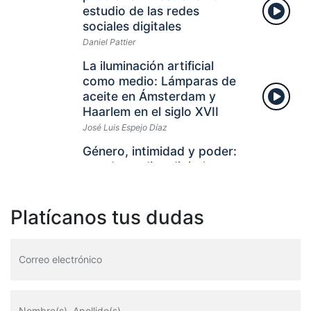
estudio de las redes
sociales digitales
Daniel Pattier
La iluminación artificial
como medio: Lámparas de
aceite en Ámsterdam y
Haarlem en el siglo XVII
José Luis Espejo Díaz
Género, intimidad y poder:
uso de medios digitales en
interacciones románticas
en jóvenes chilenos
Platícanos tus dudas
Verónica Gómez-Urrutia, Felipe Tello-
Navarro
El world cinema en los
festivales internacionales y
las salas de cine en España
(2016-2021)