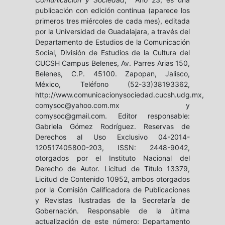
publicación con edición continua (aparece los
Borgen y House of Cards:
primeros tres miércoles de cada mes), editada
representaciones de la
por la Universidad de Guadalajara, a través del
política en dos mujeres
Departamento de Estudios de la Comunicación
Rosario Sánchez Vilela
Social, División de Estudios de la Cultura del
El archivo digital de
CUCSH Campus Belenes, Av. Parres Arias 150,
Humanizando la
Belenes, C.P. 45100. Zapopan, Jalisco,
deportación: narrativas
México, Teléfono (52-33)38193362,
participativas como
http://www.comunicacionysociedad.cucsh.udg.mx,
comysoc@yahoo.com.mx y
espacio tecnopolítico
comysoc@gmail.com. Editor responsable:
Salvador Leetoy, Maricruz Castro
Gabriela Gómez Rodríguez. Reservas de
Ricalde
Derechos al Uso Exclusivo 04-2014-
Las tecnoferencias en
120517405800-203, ISSN: 2448-9042,
relaciones de pareja y el
otorgados por el Instituto Nacional del
género: hallazgos
Derecho de Autor. Licitud de Título 13379,
cualitativos
Licitud de Contenido 10952, ambos otorgados
por la Comisión Calificadora de Publicaciones
Tania Rodríguez Salazar
y Revistas Ilustradas de la Secretaría de
Bienestar animal en
Gobernación. Responsable de la última
Instagram: tendencias y
actualización de este número: Departamento